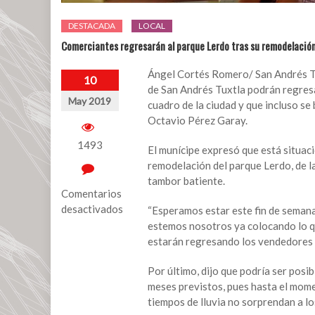
DESTACADA
LOCAL
Comerciantes regresarán al parque Lerdo tras su remodelació
Ángel Cortés Romero/ San Andrés Tux
10
de San Andrés Tuxtla podrán regresa
May 2019
cuadro de la ciudad y que incluso se
Octavio Pérez Garay.
1493
El munícipe expresó que está situac
remodelación del parque Lerdo, de la
tambor batiente.
Comentarios
desactivados
“Esperamos estar este fin de semana 
estemos nosotros ya colocando lo qu
en
estarán regresando los vendedores y
Comerciantes
regresarán
Por último, dijo que podría ser posi
al
meses previstos, pues hasta el mome
parque
tiempos de lluvia no sorprendan a lo
Lerdo