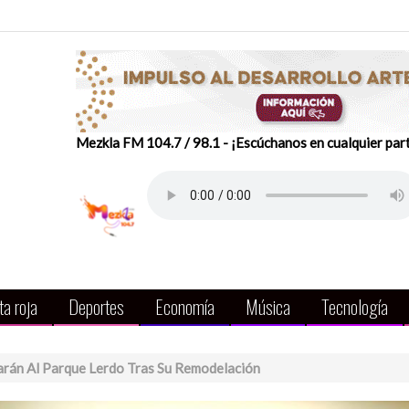
Mezkla FM 104.7 / 98.1 - ¡Escúchanos en cualquier par
a roja
Deportes
Economía
Música
Tecnología
rán Al Parque Lerdo Tras Su Remodelación