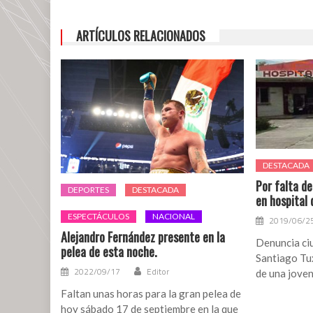
tras
su
ARTÍCULOS RELACIONADOS
remodelación
DESTACADA
Por falta d
DEPORTES
DESTACADA
en hospital 
ESPECTÁCULOS
NACIONAL
2019/06/2
Alejandro Fernández presente en la
Denuncia ciu
pelea de esta noche.
Santiago Tu
2022/09/17
Editor
de una joven
Faltan unas horas para la gran pelea de
hoy sábado 17 de septiembre en la que