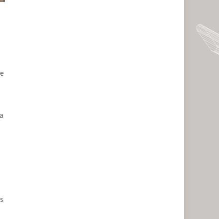
de
 a
os