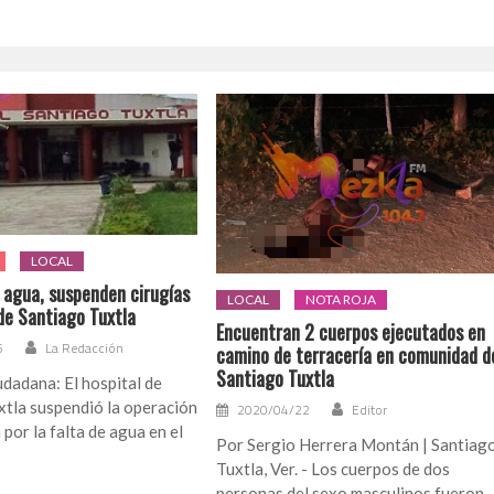
LOCAL
e agua, suspenden cirugías
LOCAL
NOTA ROJA
de Santiago Tuxtla
Encuentran 2 cuerpos ejecutados en
5
La Redacción
camino de terracería en comunidad d
Santiago Tuxtla
dadana: El hospital de
xtla suspendió la operación
2020/04/22
Editor
 por la falta de agua en el
Por Sergio Herrera Montán | Santiag
Tuxtla, Ver. - Los cuerpos de dos
personas del sexo masculinos fueron