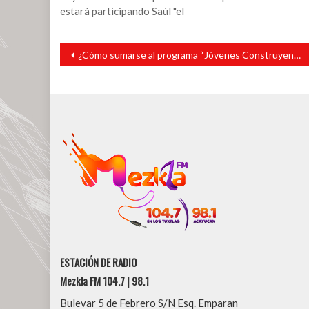
estará participando Saúl "el
Navegación
¿Cómo sumarse al programa “Jóvenes Construyendo el Futuro”?
de
entradas
ESTACIÓN DE RADIO
Mezkla FM 104.7 | 98.1
Bulevar 5 de Febrero S/N Esq. Emparan