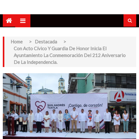
Home
>
Destacada
>
Con Acto Cívico Y Guardia De Honor Inicia El
Ayuntamiento La Conmemoración Del 212 Aniversario
De La Independencia.