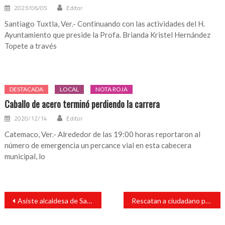
2023/06/05
Editor
Santiago Tuxtla, Ver.- Continuando con las actividades del H.
Ayuntamiento que preside la Profa. Brianda Kristel Hernández
Topete a través
DESTACADA
LOCAL
NOTA ROJA
Caballo de acero terminó perdiendo la carrera
2020/12/14
Editor
Catemaco, Ver.- Alrededor de las 19:00 horas reportaron al
número de emergencia un percance vial en esta cabecera
municipal, lo
Navegación
Asiste alcaldesa de San Andrés Tuxtla a entrega de medalla “Heberto Castillo Martínez”.
Rescatan a ciudadano privado de su libertad en San Andrés Tuxtla
de
entradas