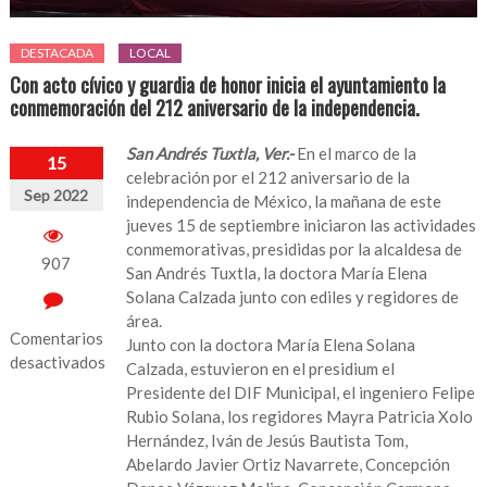
DESTACADA
LOCAL
Con acto cívico y guardia de honor inicia el ayuntamiento la
conmemoración del 212 aniversario de la independencia.
San Andrés Tuxtla, Ver.-
En el marco de la
15
celebración por el 212 aniversario de la
Sep 2022
independencia de México, la mañana de este
jueves 15 de septiembre iniciaron las actividades
conmemorativas, presididas por la alcaldesa de
907
San Andrés Tuxtla, la doctora María Elena
Solana Calzada junto con ediles y regidores de
área.
Comentarios
Junto con la doctora María Elena Solana
desactivados
Calzada, estuvieron en el presidium el
Presidente del DIF Municipal, el ingeniero Felipe
en
Rubio Solana, los regidores Mayra Patricia Xolo
Con
Hernández, Iván de Jesús Bautista Tom,
acto
Abelardo Javier Ortiz Navarrete, Concepción
cívico