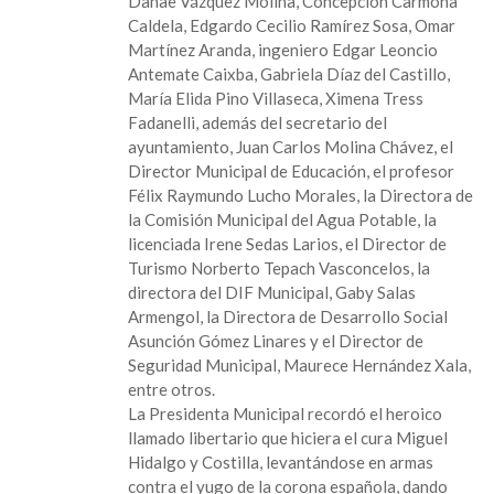
Danae Vázquez Molina, Concepción Carmona
y
Caldela, Edgardo Cecilio Ramírez Sosa, Omar
guardia
Martínez Aranda, ingeniero Edgar Leoncio
de
Antemate Caixba, Gabriela Díaz del Castillo,
honor
María Elida Pino Villaseca, Ximena Tress
inicia
Fadanelli, además del secretario del
el
ayuntamiento, Juan Carlos Molina Chávez, el
ayuntamiento
Director Municipal de Educación, el profesor
la
Félix Raymundo Lucho Morales, la Directora de
conmemoración
la Comisión Municipal del Agua Potable, la
del
licenciada Irene Sedas Larios, el Director de
212
Turismo Norberto Tepach Vasconcelos, la
aniversario
directora del DIF Municipal, Gaby Salas
de
Armengol, la Directora de Desarrollo Social
la
Asunción Gómez Linares y el Director de
independencia.
Seguridad Municipal, Maurece Hernández Xala,
entre otros.
La Presidenta Municipal recordó el heroico
llamado libertario que hiciera el cura Miguel
Hidalgo y Costilla, levantándose en armas
contra el yugo de la corona española, dando