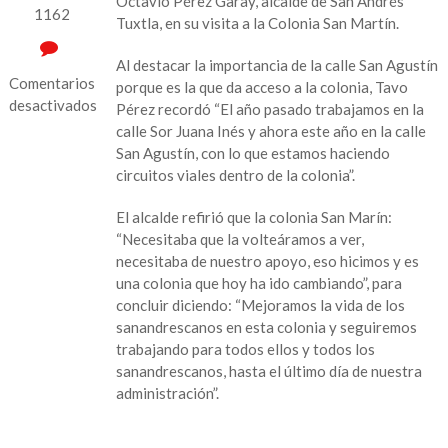
Octavio Pérez Garay, alcalde de San Andrés
1162
Tuxtla, en su visita a la Colonia San Martín.
Al destacar la importancia de la calle San Agustín
Comentarios
porque es la que da acceso a la colonia, Tavo
desactivados
Pérez recordó “El año pasado trabajamos en la
calle Sor Juana Inés y ahora este año en la calle
en
San Agustín, con lo que estamos haciendo
“Con
circuitos viales dentro de la colonia”.
circuitos
viales,
El alcalde refirió que la colonia San Marín:
conectamos
“Necesitaba que la volteáramos a ver,
a
necesitaba de nuestro apoyo, eso hicimos y es
los
una colonia que hoy ha ido cambiando”, para
habitantes
concluir diciendo: “Mejoramos la vida de los
de
sanandrescanos en esta colonia y seguiremos
la
trabajando para todos ellos y todos los
Colonia
sanandrescanos, hasta el último día de nuestra
San
administración”.
Martín”:
Tavo
Pérez