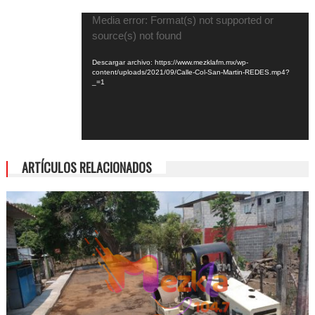
Reproductor
Media error: Format(s) not supported or
de
source(s) not found
vídeo
Descargar archivo: https://www.mezklafm.mx/wp-
content/uploads/2021/09/Calle-Col-San-Martin-REDES.mp4?
_=1
ARTÍCULOS RELACIONADOS