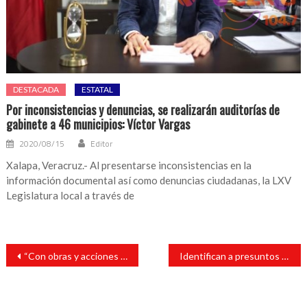
DESTACADA
ESTATAL
Por inconsistencias y denuncias, se realizarán auditorías de
gabinete a 46 municipios: Víctor Vargas
2020/08/15
Editor
Xalapa, Veracruz.- Al presentarse inconsistencias en la
información documental así como denuncias ciudadanas, la LXV
Legislatura local a través de
Navegación
“Con obras y acciones efectivas sacamos del rezago a Abrevadero”: Tavo Pérez
Identifican a presuntos autores de bombazo en Salamanca
de
entradas