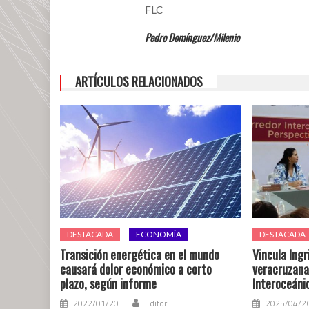
FLC
Pedro Domínguez/Milenio
ARTÍCULOS RELACIONADOS
DESTACADA
ECONOMÍA
DESTACADA
Transición energética en el mundo
Vincula Ing
causará dolor económico a corto
veracruzana
plazo, según informe
Interoceáni
2022/01/20
Editor
2025/04/2