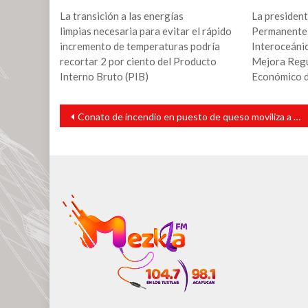
La transición a las energías
La president
limpias necesaria para evitar el rápido
Permanente
incremento de temperaturas podría
Interoceánic
recortar 2 por ciento del Producto
Mejora Regu
Interno Bruto (PIB)
Económico d
Navegación
Conato de incendio en puesto de queso moviliza a los cuerpos de emergencia
de
entradas