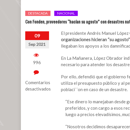
DESTACADA
NACIONAL
Con Fonden, proveedores “hacían su agosto” con desastres na
El presidente Andrés Manuel López 
09
organizaciones hicieran “su agosto”
Sep 2021
llegaban los apoyos a los damnifica
En La Mañanera, López Obrador ind
996
necesario para atender los desastre
Por ello, defendió que el gobierno 
Comentarios
utiliza el presupuesto público y al 
desactivados
poblaci´´on en caso de un desastre.
en
“Ese dinero lo manejaban desde g
Con
preferidos, y con cargo a esos re
Fonden,
luego a precios elevadísimos, muc
proveedores
“hacían
“Nosotros decidimos desaparecer e