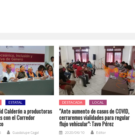
ESTATAL
DESTACADA
LOCAL
rid Calderón a productoras
“Ante aumento de casos de COVID,
s con el Corredor
cerraremos vialidades para regular
co
flujo vehicular”: Tavo Pérez
6
Guadalupe Cagal
2020/06/10
Editor