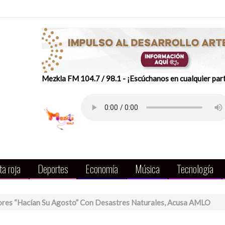
Mezkla FM 104.7 / 98.1 - ¡Escúchanos en cualquier par
a roja
Deportes
Economía
Música
Tecnología
res “hacían Su Agosto” Con Desastres Naturales, Acusa AMLO