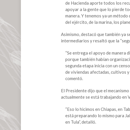
su
de Hacienda aporte todos los recur
agosto”
apoyar a la gente que lo pierde t
con
manera. Y tenemos ya un método de
desastres
del ejército, de la marina, los pla
naturales,
acusa
Asimismo, destacó que también ya se
AMLO
intermediarios y resaltó que la “seg
“Se entrega el apoyo de manera di
porque también habían organizaci
segunda etapa inicia con un censo
de viviendas afectadas, cultivos y
comentó.
El Presidente dijo que el mecanismo
actualmente se está trabajando en V
“Eso lo hicimos en Chiapas, en Ta
está preparando lo mismo para Ja
en Tula”, detalló.