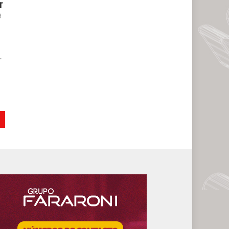
r
e
.