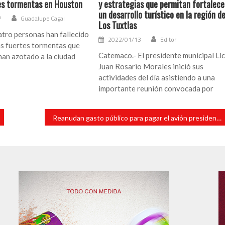
es tormentas en Houston
y estrategias que permitan fortalece
un desarrollo turístico en la región d
7
Guadalupe Cagal
Los Tuxtlas
tro personas han fallecido
2022/01/13
Editor
as fuertes tormentas que
Catemaco.- El presidente municipal Lic
han azotado a la ciudad
Juan Rosario Morales inició sus
actividades del día asistiendo a una
importante reunión convocada por
Reanudan gasto público para pagar el avión presidencial; Sedena pide 475 millones para 2022