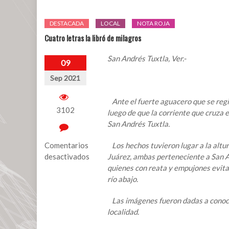
DESTACADA
LOCAL
NOTA ROJA
Cuatro letras la libró de milagros
San Andrés Tuxtla, Ver.-
09
Sep 2021
Ante el fuerte aguacero que se regis
3102
luego de que la corriente que cruza 
San Andrés Tuxtla.
Comentarios
Los hechos tuvieron lugar a la altu
desactivados
Juárez, ambas perteneciente a San A
quienes con reata y empujones evitar
en
río abajo.
Cuatro
letras
Las imágenes fueron dadas a conoce
la
localidad.
libró