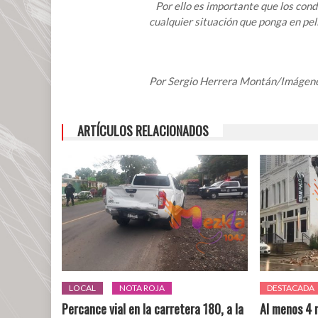
de
Por ello es importante que los cond
milagros
cualquier situación que ponga en pel
Por Sergio Herrera Montán/Imágenes
ARTÍCULOS RELACIONADOS
LOCAL
NOTA ROJA
DESTACADA
Percance vial en la carretera 180, a la
Al menos 4 