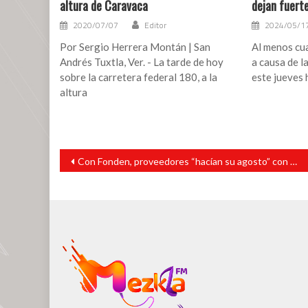
altura de Caravaca
dejan fuert
2020/07/07
Editor
2024/05/1
Por Sergio Herrera Montán | San
Al menos cua
Andrés Tuxtla, Ver. - La tarde de hoy
a causa de l
sobre la carretera federal 180, a la
este jueves 
altura
Navegación
Con Fonden, proveedores “hacían su agosto” con desastres naturales, acusa AMLO
de
entradas