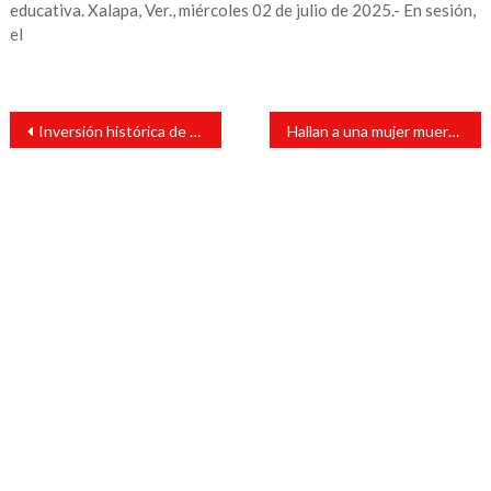
educativa. Xalapa, Ver., miércoles 02 de julio de 2025.- En sesión,
el
Navegación
Inversión histórica de Grupo Modelo en Tierra Blanca: Mago Corro
Hallan a una mujer muerta pudiera ser la joven desaparecida de la comunidad de Los Mangos
de
entradas