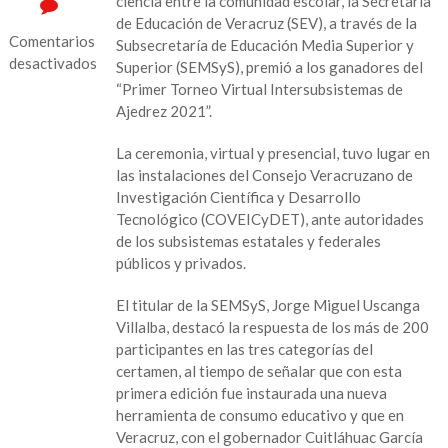
ciencia entre la comunidad escolar, la Secretaría
de Educación de Veracruz (SEV), a través de la
Comentarios
Subsecretaría de Educación Media Superior y
desactivados
Superior (SEMSyS), premió a los ganadores del
“Primer Torneo Virtual Intersubsistemas de
en
Ajedrez 2021”.
Con
torneo
La ceremonia, virtual y presencial, tuvo lugar en
de
las instalaciones del Consejo Veracruzano de
ajedrez,
Investigación Científica y Desarrollo
impulsa
Tecnológico (COVEICyDET), ante autoridades
SEV
de los subsistemas estatales y federales
el
públicos y privados.
deporte
ciencia
El titular de la SEMSyS, Jorge Miguel Uscanga
en
Villalba, destacó la respuesta de los más de 200
la
participantes en las tres categorías del
comunidad
certamen, al tiempo de señalar que con esta
educativa
primera edición fue instaurada una nueva
herramienta de consumo educativo y que en
Veracruz, con el gobernador Cuitláhuac García