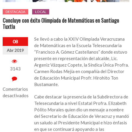
DESTACADA
LOCAL
Concluye con éxito Olimpiada de Matemáticas en Santiago
Tuxtla
Se llevó a cabo la XXIV Olimpiada Veracruzana
08
de Matemáticas en la Escuela Telesecundaria
Abr 2019
“Francisco A. Gómez Castellanos” donde estuvo
presente en representación del alcalde, Lic.
Argeniz Vázquez Copete, la Síndica Única Profra.
3143
Carmen Rodas Mejía en compañía del Director
de Educación Municipal Profr. Hirohito Ton
Bustamante.
Comentarios
desactivados
Cabe destacar la presencia de la Subdirectora de
Telesecundaria a nivel Estatal Profra. Elizabeth
en
Pólito Morales quien dio un mensaje a nombre
Concluye
del Secretario de Educación de Veracruz y mandó
con
un saludo al Presidente Municipal e hizo énfasis
éxito
en que se continuará apoyando a las
Olimpiada