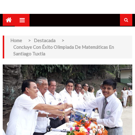
Home
>
Destacada
>
Concluye Con Éxito Olimpiada De Matemáticas En
Santiago Tuxtla