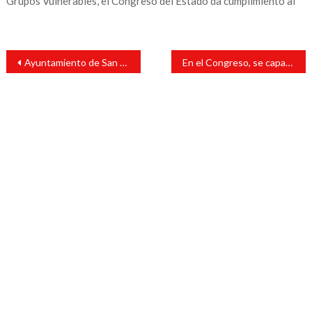
Grupos Vulnerables, el Congreso del Estado da cumplimiento al
Navegación
Ayuntamiento de San Andrés Tuxtla promueve pláticas de educación sexual para prevenir el embarazo adolescente
En el Congreso, se capacitan estudiantes en movilidad urbana
de
entradas