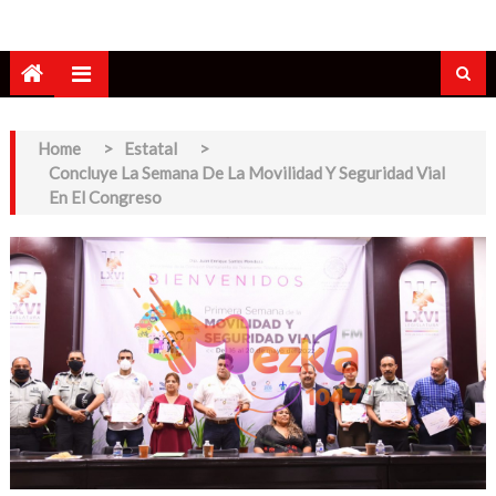
Home
>
Estatal
>
Concluye La Semana De La Movilidad Y Seguridad Vial
En El Congreso