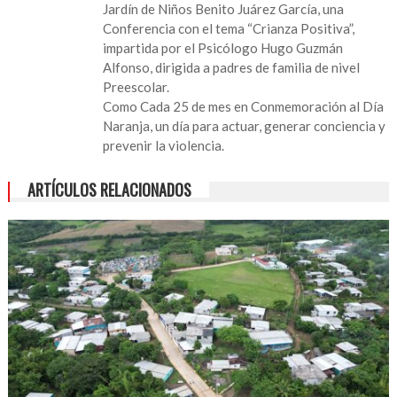
Jardín de Niños Benito Juárez García, una
Conferencia
Conferencia con el tema “Crianza Positiva”,
con
impartida por el Psicólogo Hugo Guzmán
el
Alfonso, dirigida a padres de familia de nivel
tema
Preescolar.
“Crianza
Como Cada 25 de mes en Conmemoración al Día
Positiva”
Naranja, un día para actuar, generar conciencia y
en
prevenir la violencia.
Lerdo
de
ARTÍCULOS RELACIONADOS
Tejada