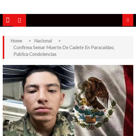
Home
>
Nacional
>
Confirma Semar Muerte De Cadete En Paracaídas;
Publica Condolencias