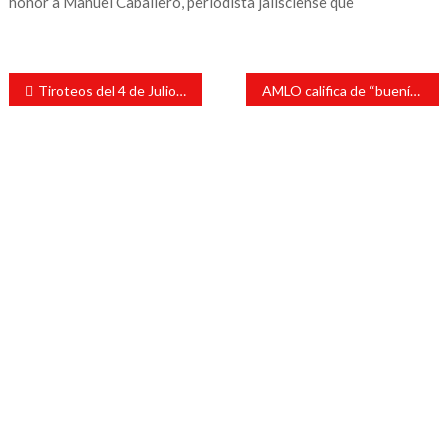
honor a Manuel Caballero, periodista jalisciense que
Navegación
Tiroteos del 4 de Julio dejan 14 heridos en Chicago y 1 muerto en Filadelfia
AMLO califica de “buenísimos” los nombramientos para gabinete de Sheinbaum
de
entradas