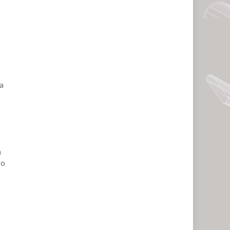
a
o
a
ro