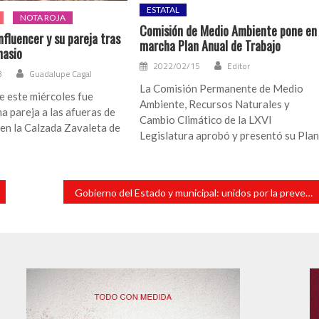
ESTATAL
NOTA ROJA
Comisión de Medio Ambiente pone en
nfluencer y su pareja tras
marcha Plan Anual de Trabajo
nasio
2022/02/15
Editor
3
Guadalupe Cagal
La Comisión Permanente de Medio
e este miércoles fue
Ambiente, Recursos Naturales y
a pareja a las afueras de
Cambio Climático de la LXVI
en la Calzada Zavaleta de
Legislatura aprobó y presentó su Pla
Gobierno del Estado y municipal: unidos por la prevención desde la niñez