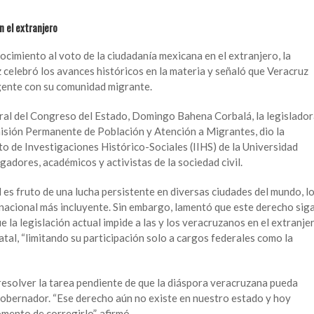
n el extranjero
ocimiento al voto de la ciudadanía mexicana en el extranjero, la
 celebró los avances históricos en la materia y señaló que Veracruz
ente con su comunidad migrante.
al del Congreso del Estado, Domingo Bahena Corbalá, la legislador
isión Permanente de Población y Atención a Migrantes, dio la
to de Investigaciones Histórico-Sociales (IIHS) de la Universidad
gadores, académicos y activistas de la sociedad civil.
 es fruto de una lucha persistente en diversas ciudades del mundo, l
nacional más incluyente. Sin embargo, lamentó que este derecho sig
ue la legislación actual impide a las y los veracruzanos en el extranje
tatal, “limitando su participación solo a cargos federales como la
resolver la tarea pendiente de que la diáspora veracruzana pueda
obernador. “Ese derecho aún no existe en nuestro estado y hoy
ento de corregirlo”, afirmó.