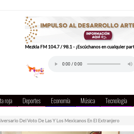
Mezkla FM 104.7 / 98.1 - ¡Escúchanos en cualquier par
a roja
Deportes
Economía
Música
Tecnología
versario Del Voto De Las Y Los Mexicanos En El Extranjero