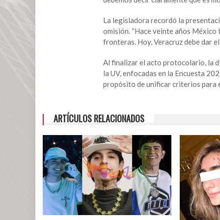
de
las
La legisladora recordó la presentaci
y
omisión. “Hace veinte años México t
los
fronteras. Hoy, Veracruz debe dar el
mexicanos
en
Al finalizar el acto protocolario, la
el
la UV, enfocadas en la Encuesta 2026
extranjero
propósito de unificar criterios para
ARTÍCULOS RELACIONADOS