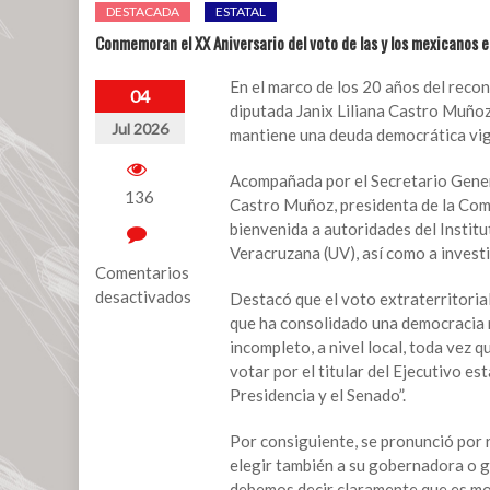
DESTACADA
ESTATAL
Conmemoran el XX Aniversario del voto de las y los mexicanos e
En el marco de los 20 años del recon
04
diputada Janix Liliana Castro Muñoz
Jul 2026
mantiene una deuda democrática vig
Acompañada por el Secretario Gener
136
Castro Muñoz, presidenta de la Com
bienvenida a autoridades del Institu
Veracruzana (UV), así como a investi
Comentarios
desactivados
Destacó que el voto extraterritorial
que ha consolidado una democracia 
en
incompleto, a nivel local, toda vez q
Conmemoran
votar por el titular del Ejecutivo es
el
Presidencia y el Senado”.
XX
Aniversario
Por consiguiente, se pronunció por 
del
elegir también a su gobernadora o g
voto
debemos decir claramente que es mom