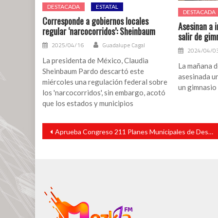
DESTACADA
ESTATAL
DESTACADA
Corresponde a gobiernos locales
Asesinan a i
regular ‘narcocorridos’: Sheinbaum
salir de gim
2025/04/16
Guadalupe Cagal
2024/04/0
La presidenta de México, Claudia
La mañana d
Sheinbaum Pardo descartó este
asesinada un
miércoles una regulación federal sobre
un gimnasio 
los 'narcocorridos', sin embargo, acotó
que los estados y municipios
Navegación
Aprueba Congreso 211 Planes Municipales de Desarrollo
de
entradas