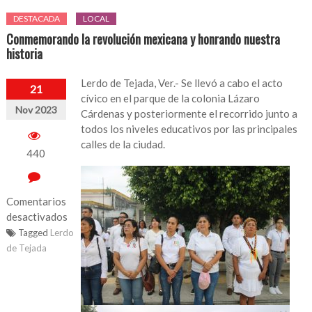
DESTACADA
LOCAL
Conmemorando la revolución mexicana y honrando nuestra
historia
Lerdo de Tejada, Ver.- Se llevó a cabo el acto
21
cívico en el parque de la colonia Lázaro
Nov 2023
Cárdenas y posteriormente el recorrido junto a
todos los niveles educativos por las principales
calles de la ciudad.
440
Comentarios
desactivados
Tagged
Lerdo
en
de Tejada
Conmemorando
la
revolución
mexicana