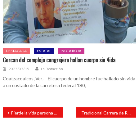
DESTACADA
ESTATAL
NOTA ROJA
Cercan del complejo congrejera hallan cuerpo sin 4ida
2023/03/15
La Redacción
Coatzacoalcos, Ver.- El cuerpo de un hombre fue hallado sin vida
a un costado de la carretera federal 180,
Navegación
Pierde la vida persona en situación de calle tras ser atropellado
Tradicional Carrera de Relevos de la Revolución Mexicana en su edición Nro. 80
de
entradas