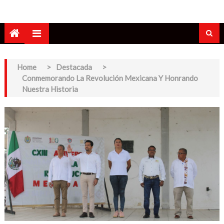
Home
>
Destacada
>
Conmemorando La Revolución Mexicana Y Honrando
Nuestra Historia