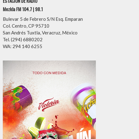
ESTACIÓN DE RADIO
Mezkla FM 104.7 | 98.1
Bulevar 5 de Febrero S/N Esq. Emparan
Col. Centro, CP 95710
San Andrés Tuxtla, Veracruz, México
Tel. (294) 6880202
WA: 294 140 6255