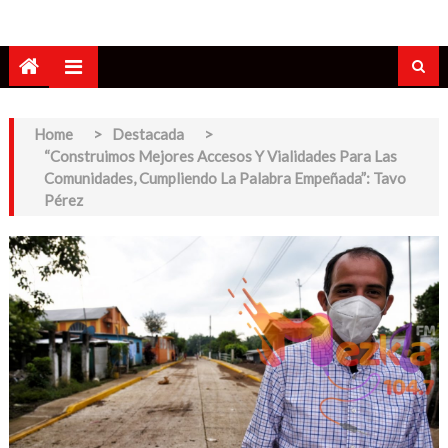
Home
>
Destacada
>
“Construimos Mejores Accesos Y Vialidades Para Las
Comunidades, Cumpliendo La Palabra Empeñada”: Tavo
Pérez