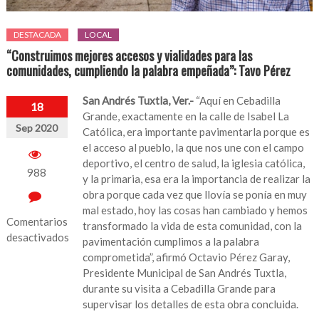
DESTACADA
LOCAL
“Construimos mejores accesos y vialidades para las
comunidades, cumpliendo la palabra empeñada”: Tavo Pérez
San Andrés Tuxtla, Ver.-
“Aquí en Cebadilla
18
Grande, exactamente en la calle de Isabel La
Sep 2020
Católica, era importante pavimentarla porque es
el acceso al pueblo, la que nos une con el campo
deportivo, el centro de salud, la iglesia católica,
988
y la primaria, esa era la importancia de realizar la
obra porque cada vez que llovía se ponía en muy
mal estado, hoy las cosas han cambiado y hemos
Comentarios
transformado la vida de esta comunidad, con la
desactivados
pavimentación cumplimos a la palabra
comprometida”, afirmó Octavio Pérez Garay,
en
Presidente Municipal de San Andrés Tuxtla,
“Construimos
durante su visita a Cebadilla Grande para
mejores
supervisar los detalles de esta obra concluida.
accesos