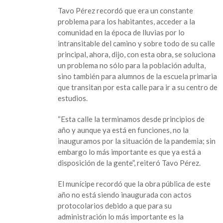
y
Tavo Pérez recordó que era un constante
vialidades
problema para los habitantes, acceder a la
para
comunidad en la época de lluvias por lo
las
intransitable del camino y sobre todo de su calle
comunidades,
principal, ahora, dijo, con esta obra, se soluciona
cumpliendo
un problema no sólo para la población adulta,
la
sino también para alumnos de la escuela primaria
palabra
que transitan por esta calle para ir a su centro de
empeñada”:
estudios.
Tavo
Pérez
“Esta calle la terminamos desde principios de
año y aunque ya está en funciones, no la
inauguramos por la situación de la pandemia; sin
embargo lo más importante es que ya está a
disposición de la gente”, reiteró Tavo Pérez.
El munícipe recordó que la obra pública de este
año no está siendo inaugurada con actos
protocolarios debido a que para su
administración lo más importante es la