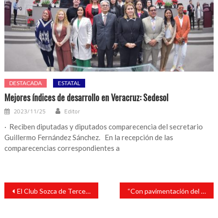
DESTACADA
ESTATAL
Mejores índices de desarrollo en Veracruz: Sedesol
2023/11/25
Editor
· Reciben diputadas y diputados comparecencia del secretario
Guillermo Fernández Sánchez. En la recepción de las
comparecencias correspondientes a
Navegación
El Club Sozca de Tercera División prepara su debut
“Con pavimentación del camino La Ceiba-Ohiulapan, unimos la zona rural con un gran circuito”: Tavo Pérez
de
entradas