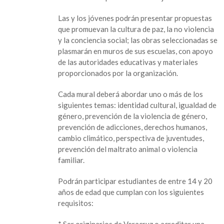
para
pintar
Las y los jóvenes podrán presentar propuestas
murales
que promuevan la cultura de paz, la no violencia
por
y la conciencia social; las obras seleccionadas se
la
plasmarán en muros de sus escuelas, con apoyo
paz
de las autoridades educativas y materiales
en
proporcionados por la organización.
sus
escuelas
Cada mural deberá abordar uno o más de los
siguientes temas: identidad cultural, igualdad de
género, prevención de la violencia de género,
prevención de adicciones, derechos humanos,
cambio climático, perspectiva de juventudes,
prevención del maltrato animal o violencia
familiar.
Podrán participar estudiantes de entre 14 y 20
años de edad que cumplan con los siguientes
requisitos:
* Ser originarios de Veracruz o acreditar una