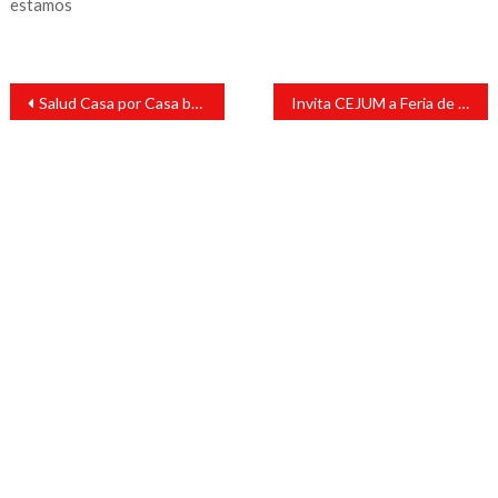
estamos
Navegación
Salud Casa por Casa beneficiará a más de un millón de veracruzanos: Rocío Nahle
Invita CEJUM a Feria de Servicios para el bienestar de las mujeres
de
entradas