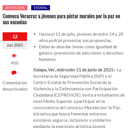
DESTACADA
ESTATAL
Convoca Veracruz a jóvenes para pintar murales por la paz en
sus escuelas
Hasta el 11 de julio, jóvenes de entre 14 y 20
12
años podrán presentar sus propuestas.
Jun 2025
Deberán abordar temas como igualdad de
género, prevención de adicciones o derechos
humanos.
400
Xalapa, Ver., miércoles 11 de junio de 2025.-
La
Secretaría de Seguridad Pública (SSP) y el
Centro Estatal de Prevención Social de la
Comentarios
Violencia y la Delincuencia con Participación
desactivados
Ciudadana (CEPREVIDE), invita a estudiantes de
en
nivel Medio Superior a participar en la
Convoca
convocatoria del concurso Murales por la Paz,
Veracruz
iniciativa que busca fomentar entornos
a
escolares seguros, inclusivos y solidarios
jóvenes
mediante la expresión artística juvenil.