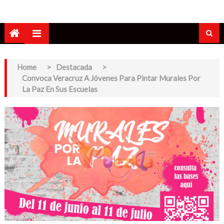
Home
>
Destacada
>
Convoca Veracruz A Jóvenes Para Pintar Murales Por
La Paz En Sus Escuelas