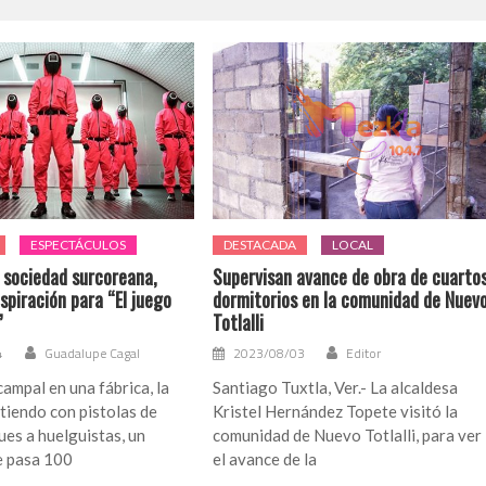
ESPECTÁCULOS
DESTACADA
LOCAL
n sociedad surcoreana,
Supervisan avance de obra de cuarto
spiración para “El juego
dormitorios en la comunidad de Nuev
”
Totlalli
4
Guadalupe Cagal
2023/08/03
Editor
campal en una fábrica, la
Santiago Tuxtla, Ver.- La alcaldesa
tiendo con pistolas de
Kristel Hernández Topete visitó la
es a huelguistas, un
comunidad de Nuevo Totlalli, para ver
e pasa 100
el avance de la