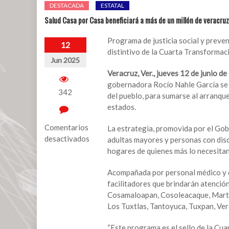
DESTACADA
ESTATAL
Salud Casa por Casa beneficiará a más de un millón de veracru
Programa de justicia social y preven
12
distintivo de la Cuarta Transformac
Jun 2025
Veracruz, Ver., jueves 12 de junio de
gobernadora Rocío Nahle García se 
342
del pueblo, para sumarse al arranqu
estados.
Comentarios
La estrategia, promovida por el Gob
desactivados
adultas mayores y personas con dis
hogares de quienes más lo necesitan
en
Salud
Acompañada por personal médico y d
Casa
facilitadores que brindarán atenció
por
Cosamaloapan, Cosoleacaque, Martíne
Casa
Los Tuxtlas, Tantoyuca, Tuxpan, Ver
beneficiará
a
“Este programa es el sello de la Cua