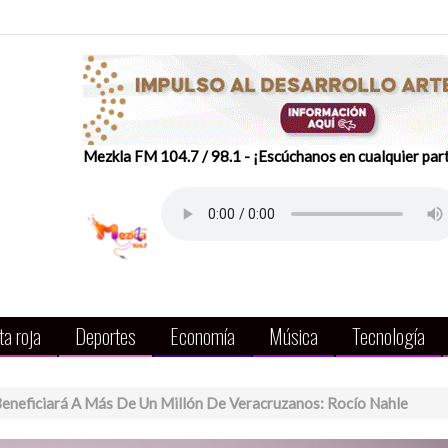
Mezkla FM 104.7 / 98.1 - ¡Escúchanos en cualquier par
a roja
Deportes
Economía
Música
Tecnología
Beneficiará A Más De Un Millón De Veracruzanos: Rocío Nahle