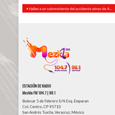
Navegación
Hallan a un sobreviviente del accidente aéreo de Air India
de
entradas
ESTACIÓN DE RADIO
Mezkla FM 104.7 | 98.1
Bulevar 5 de Febrero S/N Esq. Emparan
Col. Centro, CP 95710
San Andrés Tuxtla, Veracruz, México