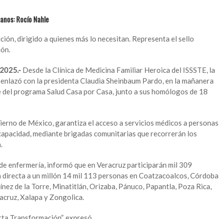
zanos: Rocío Nahle
ción, dirigido a quienes más lo necesitan. Representa el sello
ión.
 2025.-
Desde la Clínica de Medicina Familiar Heroica del ISSSTE, la
enlazó con la presidenta Claudia Sheinbaum Pardo, en la mañanera
e del programa Salud Casa por Casa, junto a sus homólogos de 18
ierno de México, garantiza el acceso a servicios médicos a personas
capacidad, mediante brigadas comunitarias que recorrerán los
.
e enfermería, informó que en Veracruz participarán mil 309
n directa a un millón 14 mil 113 personas en Coatzacoalcos, Córdoba
z de la Torre, Minatitlán, Orizaba, Pánuco, Papantla, Poza Rica,
acruz, Xalapa y Zongolica.
rta Transformación”, expresó.