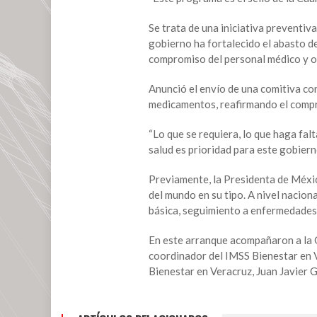
más
de
Se trata de una iniciativa preventiva
un
gobierno ha fortalecido el abasto d
millón
compromiso del personal médico y o
de
veracruzanos:
Anunció el envío de una comitiva con
Rocío
medicamentos, reafirmando el comp
Nahle
“Lo que se requiera, lo que haga fal
salud es prioridad para este gobiern
Previamente, la Presidenta de Méxi
del mundo en su tipo. A nivel nacion
básica, seguimiento a enfermedades 
En este arranque acompañaron a la G
coordinador del IMSS Bienestar en 
Bienestar en Veracruz, Juan Javier 