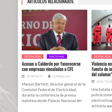
ARTÍCULOS RELACIONADOS
DESTACADA
NACIONAL
DESTACADA
Acusan a Calderón por favorecerse
Violencia e
con empresas vinculadas a CFE
fuente de in
del calamar
2019/02/11
La Redacción
2024/12/2
Manuel Bartlett, director general de la
Una batalla 
Comisión Federal de Electricidad,
policía some
durante la conferencia de prensa
electrochoqu
matutina desde Palacio Nacional del
activista qu