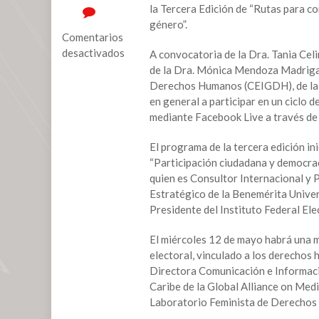
la Tercera Edición de “Rutas para con
género”.
Comentarios
desactivados
A convocatoria de la Dra. Tania Cel
de la Dra. Mónica Mendoza Madrigal,
en
Derechos Humanos (CEIGDH), de la LX
Convocan
en general a participar en un ciclo d
a
mediante Facebook Live a través de l
tercera
Edición
El programa de la tercera edición in
de
“Participación ciudadana y democraci
“Rutas
quien es Consultor Internacional y 
para
Estratégico de la Benemérita Unive
construir
Presidente del Instituto Federal Ele
un
proceso
El miércoles 12 de mayo habrá una m
electoral
electoral, vinculado a los derechos 
libre
Directora Comunicación e Informaci
de
Caribe de la Global Alliance on Me
violencia
Laboratorio Feminista de Derechos 
política