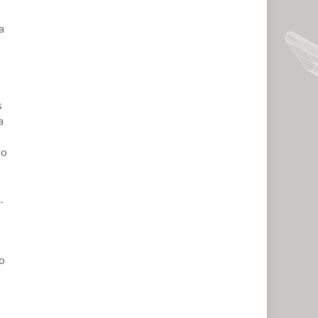
a
s
a
vo
.
co