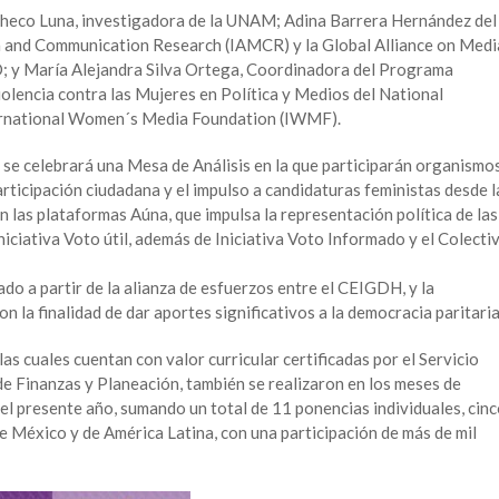
checo Luna, investigadora de la UNAM; Adina Barrera Hernández del
a and Communication Research (IAMCR) y la Global Alliance on Medi
y María Alejandra Silva Ortega, Coordinadora del Programa
iolencia contra las Mujeres en Política y Medios del National
ternational Women´s Media Foundation (IWMF).
 se celebrará una Mesa de Análisis en la que participarán organismo
rticipación ciudadana y el impulso a candidaturas feministas desde l
an las plataformas Aúna, que impulsa la representación política de las
iciativa Voto útil, además de Iniciativa Voto Informado y el Colecti
do a partir de la alianza de esfuerzos entre el CEIGDH, y la
la finalidad de dar aportes significativos a la democracia paritaria
las cuales cuentan con valor curricular certificadas por el Servicio
de Finanzas y Planeación, también se realizaron en los meses de
l presente año, sumando un total de 11 ponencias individuales, cin
e México y de América Latina, con una participación de más de mil