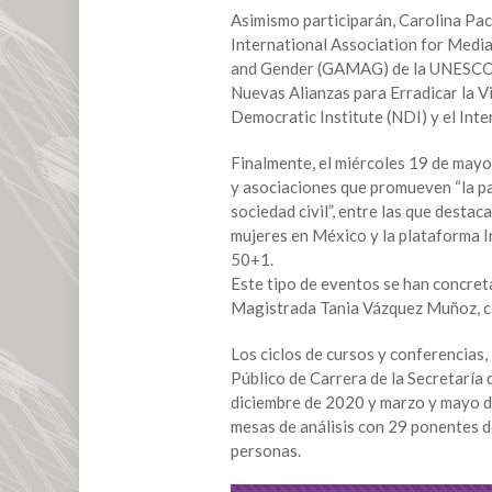
en
Asimismo participarán, Carolina Pa
razón
International Association for Medi
de
and Gender (GAMAG) de la UNESCO; 
género”
Nuevas Alianzas para Erradicar la V
Democratic Institute (NDI) y el In
Finalmente, el miércoles 19 de mayo
y asociaciones que promueven “la pa
sociedad civil”, entre las que destac
mujeres en México y la plataforma In
50+1.
Este tipo de eventos se han concreta
Magistrada Tania Vázquez Muñoz, con 
Los ciclos de cursos y conferencias, 
Público de Carrera de la Secretaría 
diciembre de 2020 y marzo y mayo de
mesas de análisis con 29 ponentes d
personas.