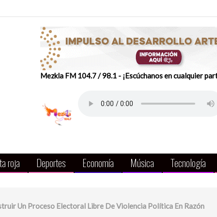
Mezkla FM 104.7 / 98.1 - ¡Escúchanos en cualquier par
a roja
Deportes
Economía
Música
Tecnología
ruir Un Proceso Electoral Libre De Violencia Política En Razón