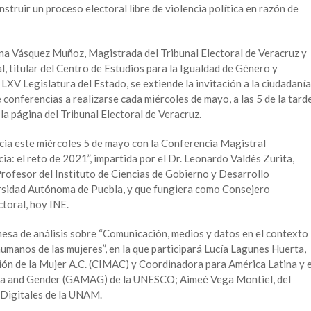
struir un proceso electoral libre de violencia política en razón de
ina Vásquez Muñoz, Magistrada del Tribunal Electoral de Veracruz y
 titular del Centro de Estudios para la Igualdad de Género y
V Legislatura del Estado, se extiende la invitación a la ciudadanía
e conferencias a realizarse cada miércoles de mayo, a las 5 de la tarde
a página del Tribunal Electoral de Veracruz.
icia este miércoles 5 de mayo con la Conferencia Magistral
a: el reto de 2021”, impartida por el Dr. Leonardo Valdés Zurita,
Profesor del Instituto de Ciencias de Gobierno y Desarrollo
rsidad Autónoma de Puebla, y que fungiera como Consejero
ctoral, hoy INE.
esa de análisis sobre “Comunicación, medios y datos en el contexto
humanos de las mujeres”, en la que participará Lucía Lagunes Huerta,
ón de la Mujer A.C. (CIMAC) y Coordinadora para América Latina y e
dia and Gender (GAMAG) de la UNESCO; Aimeé Vega Montiel, del
Digitales de la UNAM.