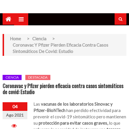
Home
>
Ciencia
>
Coronavac Y Pfizer Pierden Eficacia Contra Casos
Sintomáticos De Covid: Estudio
CIENCIA
DESTACADA
Coronavac y Pfizer pierden eficacia contra casos sintomáticos
de covid: Estudio
Las
vacunas de los laboratorios Sinovac y
04
Pfizer-BioNTech
han perdido efectividad para
Ago 2021
prevenir el covid-19 sintomático pero mantienen
su
protección para evitar casos graves,
lo que