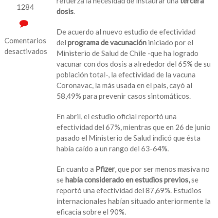
refuerza la necesidad de instaurar una
tercera
1284
dosis
.
De acuerdo al nuevo estudio de efectividad
Comentarios
del
programa de vacunación
iniciado por el
desactivados
Ministerio de Salud de Chile -que ha logrado
vacunar con dos dosis a alrededor del 65% de su
en
población total-, la efectividad de la vacuna
Coronavac
Coronavac, la más usada en el país, cayó al
y
58,49% para prevenir casos sintomáticos.
Pfizer
pierden
En abril, el estudio oficial reportó una
eficacia
efectividad del 67%, mientras que en 26 de junio
contra
pasado el Ministerio de Salud indicó que ésta
casos
había caído a un rango del 63-64%.
sintomáticos
de
En cuanto a
Pfizer
, que por ser menos masiva no
covid:
se
había considerado en estudios previos,
se
Estudio
reportó una efectividad del 87,69%. Estudios
internacionales habían situado anteriormente la
eficacia sobre el 90%.