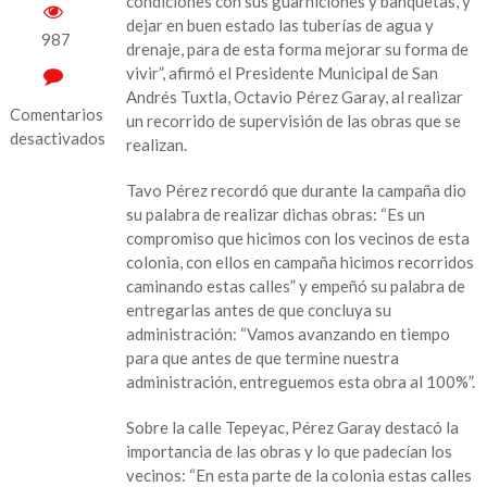
condiciones con sus guarniciones y banquetas, y
dejar en buen estado las tuberías de agua y
987
drenaje, para de esta forma mejorar su forma de
vivir”, afirmó el Presidente Municipal de San
Andrés Tuxtla, Octavio Pérez Garay, al realizar
Comentarios
un recorrido de supervisión de las obras que se
desactivados
realizan.
en
Tavo Pérez recordó que durante la campaña dio
“Cumplimos
su palabra de realizar dichas obras: “Es un
el
compromiso que hicimos con los vecinos de esta
compromiso
colonia, con ellos en campaña hicimos recorridos
hecho
caminando estas calles” y empeñó su palabra de
con
entregarlas antes de que concluya su
los
administración: “Vamos avanzando en tiempo
sanandrescanos
para que antes de que termine nuestra
de
administración, entreguemos esta obra al 100%”.
la
Colonia
Sobre la calle Tepeyac, Pérez Garay destacó la
Emiliano
importancia de las obras y lo que padecían los
Zapata”:
vecinos: “En esta parte de la colonia estas calles
Tavo