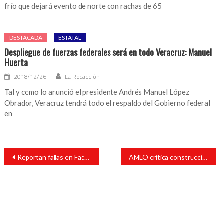
frío que dejará evento de norte con rachas de 65
DESTACADA
ESTATAL
Despliegue de fuerzas federales será en todo Veracruz: Manuel
Huerta
2018/12/26
La Redacción
Tal y como lo anunció el presidente Andrés Manuel López
Obrador, Veracruz tendrá todo el respaldo del Gobierno federal
en
Navegación
Reportan fallas en Facebook, Whatsapp e Instagram
AMLO critica construcción de edificio en centro de Veracruz; “no se debió permitir”
de
entradas