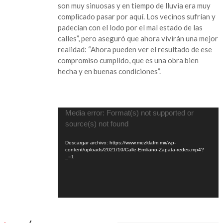
son muy sinuosas y en tiempo de lluvia era muy
Pérez
complicado pasar por aquí. Los vecinos sufrían y
padecían con el lodo por el mal estado de las
calles”, pero aseguró que ahora vivirán una mejor
realidad: “Ahora pueden ver el resultado de ese
compromiso cumplido, que es una obra bien
hecha y en buenas condiciones”.
Reproductor
Media error: Format(s) not supported or
de
source(s) not found
vídeo
Descargar archivo: https://www.mezklafm.mx/wp-
content/uploads/2021/10/Calle-Emiliano-Zapata-redes.mp4?
_=1