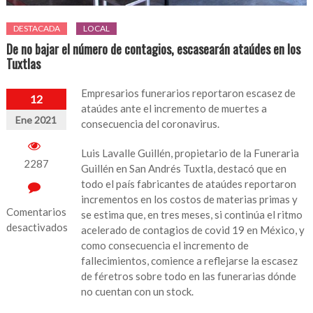
DESTACADA
LOCAL
De no bajar el número de contagios, escasearán ataúdes en los
Tuxtlas
Empresarios funerarios reportaron escasez de
12
ataúdes ante el incremento de muertes a
Ene 2021
consecuencia del coronavirus.
Luis Lavalle Guillén, propietario de la Funeraria
2287
Guillén en San Andrés Tuxtla, destacó que en
todo el país fabricantes de ataúdes reportaron
incrementos en los costos de materias primas y
Comentarios
se estima que, en tres meses, si continúa el ritmo
desactivados
acelerado de contagios de covid 19 en México, y
como consecuencia el incremento de
en
fallecimientos, comience a reflejarse la escasez
De
de féretros sobre todo en las funerarias dónde
no
no cuentan con un stock.
bajar
el