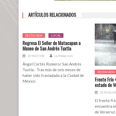
a
los
talleres
ARTÍCULOS RELACIONADOS
de
artesanías
de
DESTACADA
LOCAL
bambú
Regresa El Señor de Matacapan a
en
Museo de San Andrés Tuxtla
Cabada
2019/07/09
La Redacción
Ángel Cortés Romero/ San Andrés
Tuxtla.- Tras más de seis meses de
DESTACADA
haber sido trasladada a la Ciudad de
Frente Frío 
México
estado de V
2019/04/0
El frente fr
encuentra en
de Veracruz