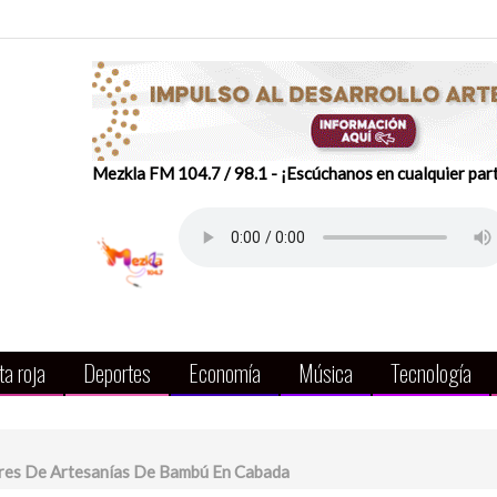
Mezkla FM 104.7 / 98.1 - ¡Escúchanos en cualquier par
a roja
Deportes
Economía
Música
Tecnología
eres De Artesanías De Bambú En Cabada