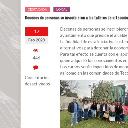
DESTACADA
LOCAL
Decenas de personas se inscribieron a los talleres de artesan
Decenas de personas se inscribieron
17
ayuntamiento que preside el alcald
Feb 2023
La finalidad de esta iniciativa sust
alternativos para detonar la economí
Para tal efecto se cuenta con el apo
446
quien adquirió los conocimientos en
Los cursos serán impartidos de maner
así como en las comunidades de Teco
Comentarios
desactivados
en
Decenas
de
personas
se
inscribieron