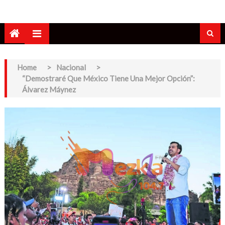
Home
>
Nacional
>
“Demostraré Que México Tiene Una Mejor Opción”:
Álvarez Máynez