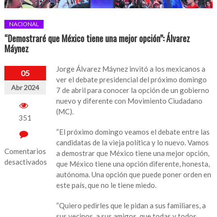
NACIONAL
“Demostraré que México tiene una mejor opción”: Álvarez
Máynez
Jorge Álvarez Máynez invitó a los mexicanos a
05
ver el debate presidencial del próximo domingo
Abr 2024
7 de abril para conocer la opción de un gobierno
nuevo y diferente con Movimiento Ciudadano
(MC).
351
“El próximo domingo veamos el debate entre las
candidatas de la vieja política y lo nuevo. Vamos
Comentarios
a demostrar que México tiene una mejor opción,
desactivados
que México tiene una opción diferente, honesta,
autónoma. Una opción que puede poner orden en
en
este país, que no le tiene miedo.
“Demostraré
que
“Quiero pedirles que le pidan a sus familiares, a
México
sus vecinos, a sus amigos, que todas y todos