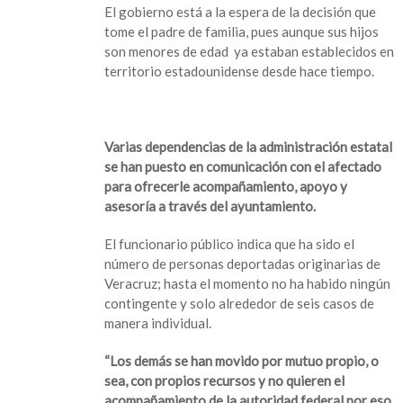
EU
El gobierno está a la espera de la decisión que
a
tome el padre de familia, pues aunque sus hijos
veracruzano;
son menores de edad ya estaban establecidos en
se
territorio estadounidense desde hace tiempo.
quedaron
sus
tres
hijos
Varias dependencias de la administración estatal
y
se han puesto en comunicación con el afectado
esposa
para ofrecerle acompañamiento, apoyo y
asesoría a través del ayuntamiento.
El funcionario público indica que ha sido el
número de personas deportadas originarias de
Veracruz; hasta el momento no ha habido ningún
contingente y solo alrededor de seis casos de
manera individual.
“Los demás se han movido por mutuo propio, o
sea, con propios recursos y no quieren el
acompañamiento de la autoridad federal por eso