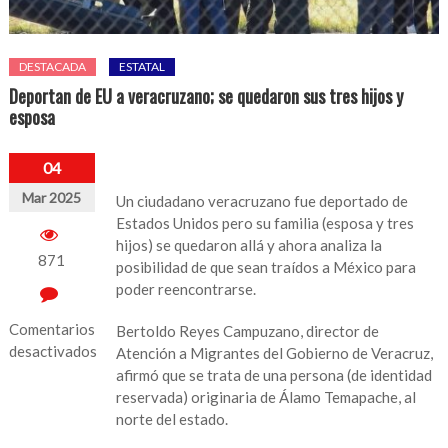
DESTACADA
ESTATAL
Deportan de EU a veracruzano; se quedaron sus tres hijos y
esposa
04
Mar 2025
Un ciudadano veracruzano fue deportado de
Estados Unidos pero su familia (esposa y tres
hijos) se quedaron allá y ahora analiza la
871
posibilidad de que sean traídos a México para
poder reencontrarse.
Comentarios
Bertoldo Reyes Campuzano, director de
desactivados
Atención a Migrantes del Gobierno de Veracruz,
afirmó que se trata de una persona (de identidad
en
reservada) originaria de Álamo Temapache, al
Deportan
norte del estado.
de