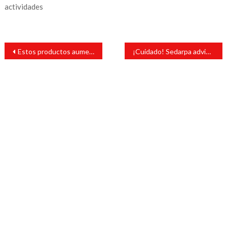
actividades
Navegación
Estos productos aumentarían de precio por aranceles de EU
¡Cuidado! Sedarpa advierte sobre fraude en apoyos al campo
de
entradas