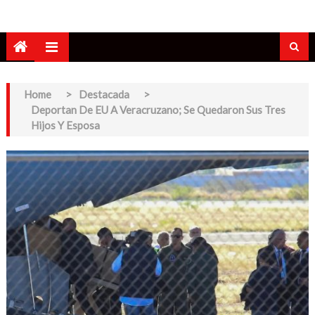
Home
>
Destacada
>
Deportan De EU A Veracruzano; Se Quedaron Sus Tres
Hijos Y Esposa