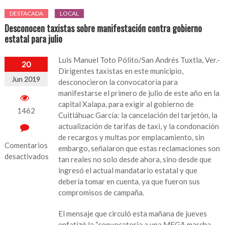
DESTACADA
LOCAL
Desconocen taxistas sobre manifestación contra gobierno
estatal para julio
Luis Manuel Toto Pólito/San Andrés Tuxtla, Ver.-
20
Dirigentes taxistas en este municipio,
Jun 2019
desconocieron la convocatoria para
manifestarse el primero de julio de este año en la
capital Xalapa, para exigir al gobierno de
1462
Cuitláhuac García: la cancelación del tarjetón, la
actualización de tarifas de taxi, y la condonación
de recargos y multas por emplacamiento, sin
Comentarios
embargo, señalaron que estas reclamaciones son
desactivados
tan reales no solo desde ahora, sino desde que
ingresó el actual mandatario estatal y que
en
debería tomar en cuenta, ya que fueron sus
Desconocen
compromisos de campaña.
taxistas
sobre
El mensaje que circuló esta mañana de jueves
manifestación
enfatizó la “convocatoria a una MEGA marcha,