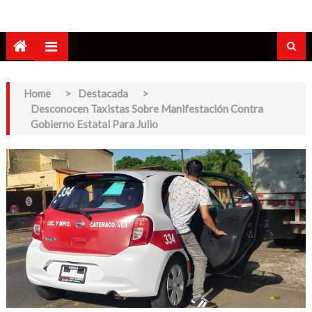
Home
>
Destacada
>
Desconocen Taxistas Sobre Manifestación Contra
Gobierno Estatal Para Julio