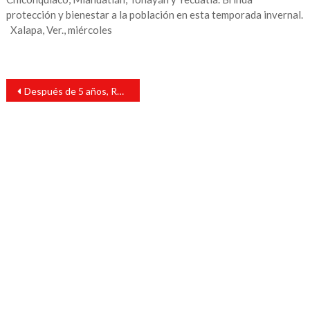
protección y bienestar a la población en esta temporada invernal.
Xalapa, Ver., miércoles
Navegación
Después de 5 años, Rosendo Pelayo desaloja departamento
de
entradas