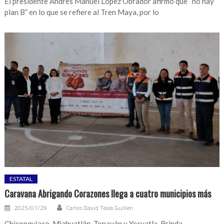
El presidente Andrés Manuel López Obrador afirmó que “no hay
plan B” en lo que se refiere al Tren Maya, por lo
ESTATAL
Caravana Abrigando Corazones llega a cuatro municipios más
2025/01/29
Carlos David Texla Guillen
Chiconquiaco, Miahuatlán, Tonayán y Yecuatla. Brinda