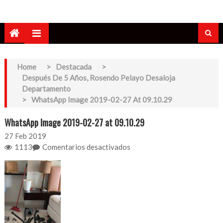
Home
>
Destacada
>
Después De 5 Años, Rosendo Pelayo Desaloja
Departamento
>
WhatsApp Image 2019-02-27 At 09.10.29
WhatsApp Image 2019-02-27 at 09.10.29
27
Feb 2019
en
1113
Comentarios desactivados
WhatsApp
Image
2019-
02-
27
at
09.10.29