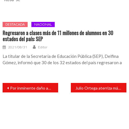
DESTACADA
NACIONAL
Regresaron a clases más de 11 millones de alumnos en 30
estados del país: SEP
2021/08/31
Editor
La titular de la Secretaría de Educación Pública (SEP), Delfina
Gómez, informó que 30 de los 32 estados del país regresaron a
Navegación
Por inminente daño ambiental, PMA clausura relleno sanitario de Poza Rica
Julio Ortega aterriza más obra pública para Catemaco
de
entradas