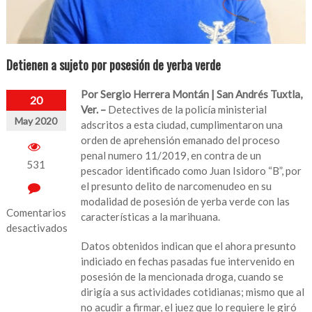
Detienen a sujeto por posesión de yerba verde
Por Sergio Herrera Montán | San Andrés Tuxtla,
20
Ver. –
Detectives de la policía ministerial
May 2020
adscritos a esta ciudad, cumplimentaron una
orden de aprehensión emanado del proceso
penal numero 11/2019, en contra de un
531
pescador identificado como Juan Isidoro “B”, por
el presunto delito de narcomenudeo en su
modalidad de posesión de yerba verde con las
Comentarios
características a la marihuana.
desactivados
Datos obtenidos indican que el ahora presunto
en
indiciado en fechas pasadas fue intervenido en
Detienen
posesión de la mencionada droga, cuando se
a
dirigía a sus actividades cotidianas; mismo que al
sujeto
no acudir a firmar, el juez que lo requiere le giró
por