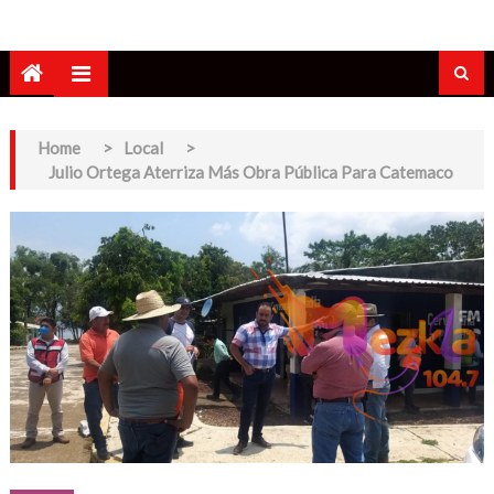
Home
>
Local
>
Julio Ortega Aterriza Más Obra Pública Para Catemaco