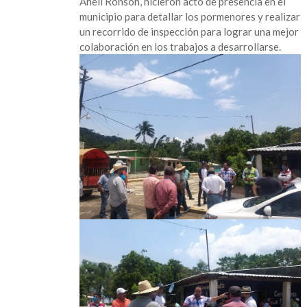
Anell Ronson, hicieron acto de presencia en el
para
municipio para detallar los pormenores y realizar
Catemaco
un recorrido de inspección para lograr una mejor
colaboración en los trabajos a desarrollarse.