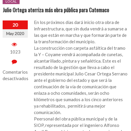
LOCAL
Julio Ortega aterriza más obra pública para Catemaco
En los próximos días dará inicio otra obra de
20
infraestructura, que sin duda vendrá a sumarse a
May 2020
las que están en marcha y que formarán parte de
la transformación del municipio.
La construcción con carpeta asfáltica del tramo
1023
la Y – Coyame vendrá acompañada de cunetas,
alcantarillado, pintura y señalética. Este es el
resultado de la gestión que lleva a cabo el
Comentarios
presidente municipal Julio Cesar Ortega Serrano
desactivados
ante el gobierno del estado y que será la
continuación de la vía de comunicación que
en
enlaza a ocho comunidades, serán ocho
Julio
kilómetros que sumados a los cinco anteriores
Ortega
ya rehabilitados, permitirá una mejor
aterriza
comunicación.
más
Peersonal del obra pública municipal y de la
obra
SIOP, representada por el ingeniero Alfonso
pública