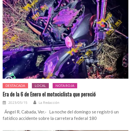
DESTACADA
LOCAL
NOTA ROJA
Era de la 6 de Enero el motociclista que pereció
2023/05/15
La Redacción
Ángel R. Cabada, Ver.- La noche del domingo se registró un
fatídico accidente sobre la carretera federal 180