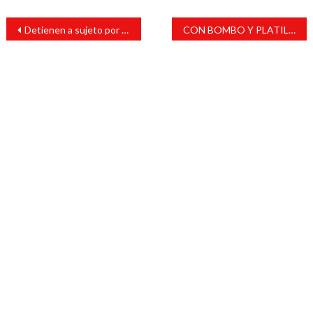
Navegación
Detienen a sujeto por posesión de yerba verde
CON BOMBO Y PLATILLO JULIO ORTEGA INAUGURA OTRA CALLE PAVIMENTADA Y ALUMBRADO PÚBLICO EN LA COLONIA LOS CARRILES
de
entradas