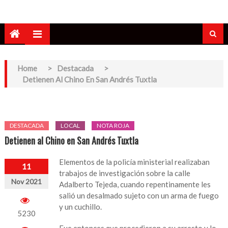
Home
>
Destacada
>
Detienen Al Chino En San Andrés Tuxtla
DESTACADA
LOCAL
NOTA ROJA
Detienen al Chino en San Andrés Tuxtla
Elementos de la policía ministerial realizaban
11
trabajos de investigación sobre la calle
Nov 2021
Adalberto Tejeda, cuando repentinamente les
salió un desalmado sujeto con un arma de fuego
y un cuchillo.
5230
Fue entonces que procedieron a su arresto y lo