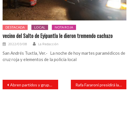
DESTACADA
LOCAL
NOTA ROJA
vecino del Salto de Eyipantla le dieron tremendo cachazo
2022/03/08
La Redacción
San Andrés Tuxtla, Ver.- La noche de hoy martes paramédicos de
cruz roja y elementos de la policía local
Navegación
Abren partidos y grupos legislativos diálogo en el Congreso del Estado
Rafa Fararoni presidirá la comisión de Administración y presupuesto
de
entradas