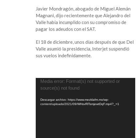
Javier Mondragón, abogado de Miguel Alemán
Magnani, dijo recientemente que Alejandro del
Valle había incumplido con su compromiso de
pagar los adeudos con el SAT.
El 18 de diciembre, unos días después de que Del
Valle asumió la presidencia, Interjet suspendió
sus vuelos indefinidamente.
Reproductor
Media error: Format(s) not supported or
de
source(s) not found
vídeo
Descargar archivo: https://www.mezklafm.mx/wp-
content/uploads/2021/09/WHsvRlTsmjewtDqF.mp4?_=1