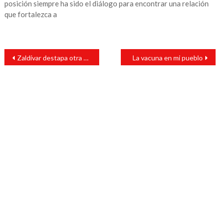
posición siempre ha sido el diálogo para encontrar una relación
que fortalezca a
Navegación
Zaldívar destapa otra cloaca: dos jueces violaron por años a más de 50 trabajadoras
La vacuna en mi pueblo
de
entradas