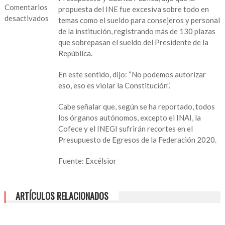
Comentarios
propuesta del INE fue excesiva sobre todo en
desactivados
temas como el sueldo para consejeros y personal
de la institución, registrando más de 130 plazas
en
que sobrepasan el sueldo del Presidente de la
Diputados
República.
van
por
En este sentido, dijo: “No podemos autorizar
recorte
eso, eso es violar la Constitución”.
a
órganos
Cabe señalar que, según se ha reportado, todos
autónomos;
los órganos autónomos, excepto el INAI, la
al
Cofece y el INEGI sufrirán recortes en el
INE
Presupuesto de Egresos de la Federación 2020.
mil
mdp
Fuente: Excélsior
ARTÍCULOS RELACIONADOS