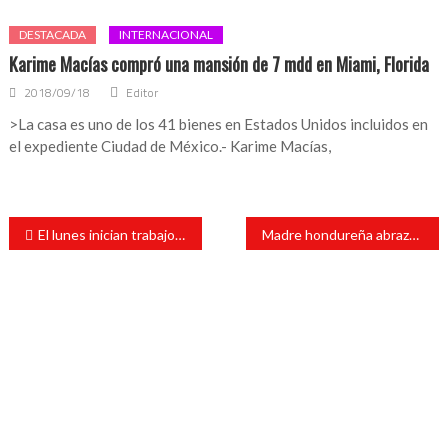
DESTACADA
INTERNACIONAL
Karime Macías compró una mansión de 7 mdd en Miami, Florida
2018/09/18
Editor
>La casa es uno de los 41 bienes en Estados Unidos incluidos en
el expediente Ciudad de México.- Karime Macías,
Navegación
El lunes inician trabajos de Centro Integral de Justicia para Mujeres: Cisneros
Madre hondureña abrazó a su hijo en Coatzacoalcos, después de 8 años de no saber de él
de
entradas