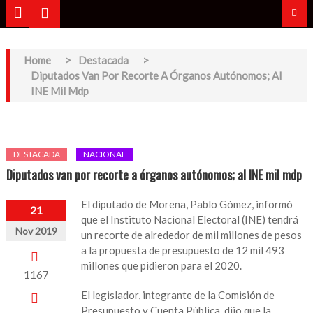
Home
>
Destacada
>
Diputados Van Por Recorte A Órganos Autónomos; Al
INE Mil Mdp
DESTACADA
NACIONAL
Diputados van por recorte a órganos autónomos; al INE mil mdp
El diputado de Morena, Pablo Gómez, informó
21
que el Instituto Nacional Electoral (INE) tendrá
Nov 2019
un recorte de alrededor de mil millones de pesos
a la propuesta de presupuesto de 12 mil 493
millones que pidieron para el 2020.
1167
El legislador, integrante de la Comisión de
Presupuesto y Cuenta Pública, dijo que la