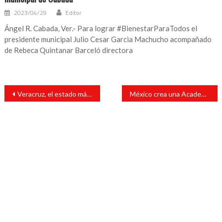
2023/04/29
Editor
Ángel R. Cabada, Ver.- Para lograr #BienestarParaTodos el
presidente municipal Julio Cesar Garcia Machucho acompañado
de Rebeca Quintanar Barceló directora
Navegación
Veracruz, el estado más visitado en el Festival de Los Pinos
México crea una Academia Nacional de Seguridad Pública para unificar la formación policial
de
entradas