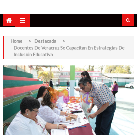
Home
>
Destacada
>
Docentes De Veracruz Se Capacitan En Estrategias De
Inclusión Educativa