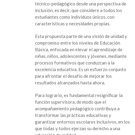
capacitan
técnico-pedagógico desde una perspectiva de
en
inclusión, es decir, que considere a todos los
estrategias
estudiantes como individuos únicos, con
de
características y necesidades propias.
inclusión
educativa
Esta propuesta parte de una visión de unidad y
compromiso entre los niveles de Educación
Básica, enfocada en elevar el aprendizaje de
niñas, niños, adolescentes y jóvenes, mediante
procesos formativos que conduzcan a la
excelencia educativa. Es un esfuerzo conjunto
para afrontar el desafío de mejorar los
resultados alcanzados hasta ahora.
Para lograrlo, es fundamental resignificar la
función supervisora, de modo que el
acompañamiento pedagógico contribuya a
transformar las prácticas educativas y
garantizar entornos escolares inclusivos, en los
que todas y todos ejerzan su derecho a una
educación de calidad.