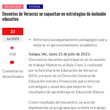
DESTACADA
ESTATAL
Docentes de Veracruz se capacitan en estrategias de inclusión
educativa
22
Jul 2025
Reforzará acompañamiento pedagógico para
mejorar el aprovechamiento académico.
458
Xalapa, Ver., lunes 21 de julio de 2025.-
Doscientos docentes participaron en la reunión
de trabajo Maestros al Aula, Fase 2, realizada
por la Secretaría de Educación de Veracruz
Comentarios
(SEV), a través de la Dirección General de
desactivados
Educación Inicial y Preescolar, para reforzar
en
estrategias y acuerdos que mejoren los
Docentes
resultados de aprendizaje en Educación Básica.
de
Veracruz
Como resultado del encuentro, se acordó
se
implementar un programa que oriente el trabajo