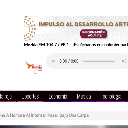
Mezkla FM 104.7 / 98.1 - ¡Escúchanos en cualquier par
a roja
Deportes
Economía
Música
Tecnología
ona A Hombre Al Intentar Pasar Bajo Una Carpa