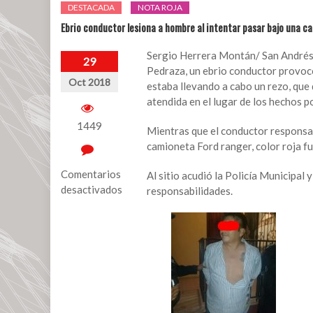
DESTACADA
NOTA ROJA
Ebrio conductor lesiona a hombre al intentar pasar bajo una c
Sergio Herrera Montán/ San Andrés T
29
Pedraza, un ebrio conductor provocó
Oct 2018
estaba llevando a cabo un rezo, que
atendida en el lugar de los hechos p
1449
Mientras que el conductor responsa
camioneta Ford ranger, color roja fue
Comentarios
Al sitio acudió la Policía Municipal 
desactivados
responsabilidades.
en
Ebrio
conductor
lesiona
a
hombre
al