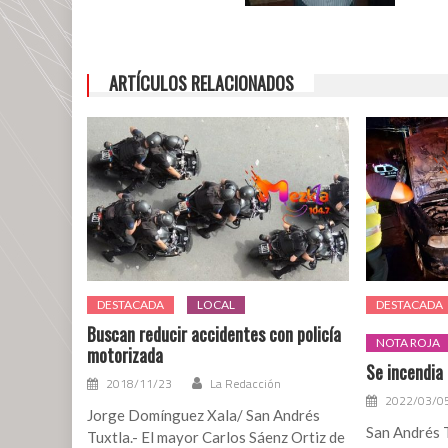
intentar
pasar
bajo
una
ARTÍCULOS RELACIONADOS
carpa
DESTACADA
LOCAL
DESTACADA
Buscan reducir accidentes con policía
NOTA ROJA
motorizada
Se incendia
2018/11/23
La Redacción
2022/03/0
Jorge Domínguez Xala/ San Andrés
San Andrés T
Tuxtla.- El mayor Carlos Sáenz Ortiz de