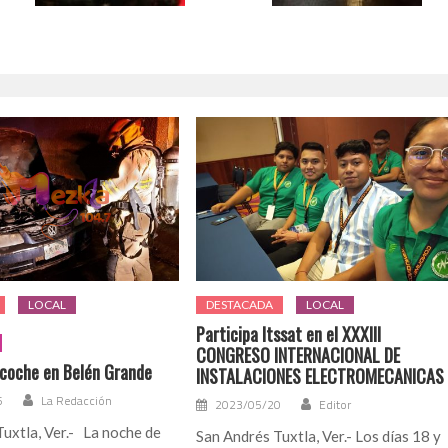
LOCAL
DESTACADA
LOCAL
Participa Itssat en el XXXIII
CONGRESO INTERNACIONAL DE
 coche en Belén Grande
INSTALACIONES ELECTROMECANICAS
5
La Redacción
2023/05/20
Editor
uxtla, Ver.- La noche de
San Andrés Tuxtla, Ver.- Los días 18 y