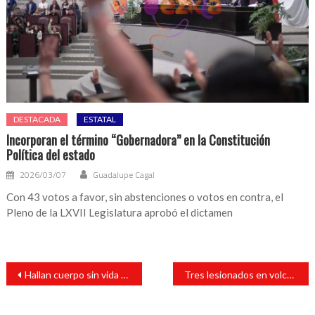
DESTACADA
ESTATAL
Incorporan el término “Gobernadora” en la Constitución
Política del estado
2026/03/07
Guadalupe Cagal
Con 43 votos a favor, sin abstenciones o votos en contra, el
Pleno de la LXVII Legislatura aprobó el dictamen
Navegación
Hallan cuerpo sin vida al parecer de un hombre en pleno festejo del día del padre
Tres lesionados en volcadura de camion materialista
de
entradas