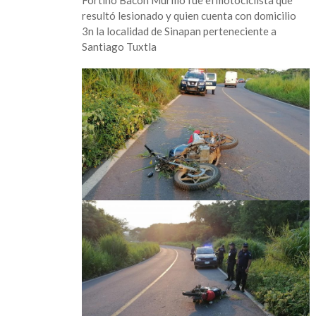
carretera
resultó lesionado y quien cuenta con domicilio
federal
3n la localidad de Sinapan perteneciente a
180
Santiago Tuxtla