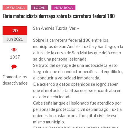
DESTACADA
LOCAL
NOTA ROJA
Ebrio motociclista derrrapa sobre la carretera federal 180
San Andrés Tuxtla, Ver. –
20
Jun 2021
Sobre la carretera federal 180 entre los
municipios de San Andrés Tuxtla y Santiago, a la
altura de la curva de San Matías que dejó como
1337
saldo una persona lesionada.
Se trató del derrape de una motocicleta, esto
luego de que el conductor perdiera el equilibrio,
Comentarios
al conducir a velocidad inmoderada.
desactivados
De acuerdo a datos obtenidos se logró saber
que el motociclista al parecer se encontraba en
en
estado de ebriedad.
Ebrio
Cabe señalar que el lesionado fue atendido por
motociclista
personal de protección civil de Santiago Tuxtla
derrrapa
quienes lo trasladaron al hospital civil de ese
sobre
mismo municipio.
la
Fortino Bacon Murillo fue el motociclista que