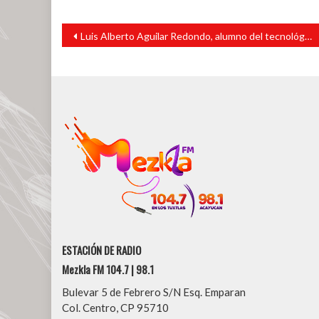
Navegación
Luis Alberto Aguilar Redondo, alumno del tecnológico se encuentra en Campamento Saginaw
de
entradas
ESTACIÓN DE RADIO
Mezkla FM 104.7 | 98.1
Bulevar 5 de Febrero S/N Esq. Emparan
Col. Centro, CP 95710