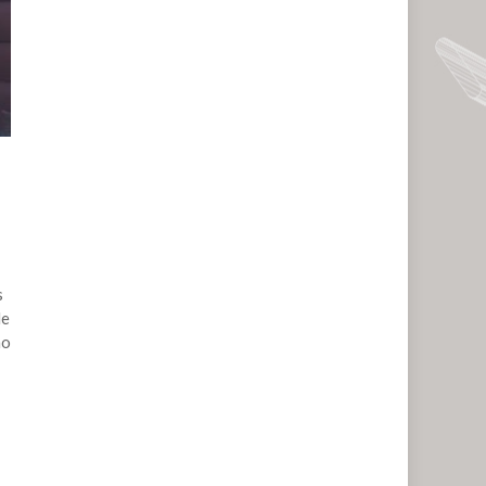
s
de
mo