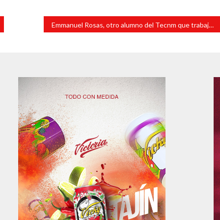
Emmanuel Rosas, otro alumno del Tecnm que trabajará este verano en el Camp French Woods Sports and Arts Center