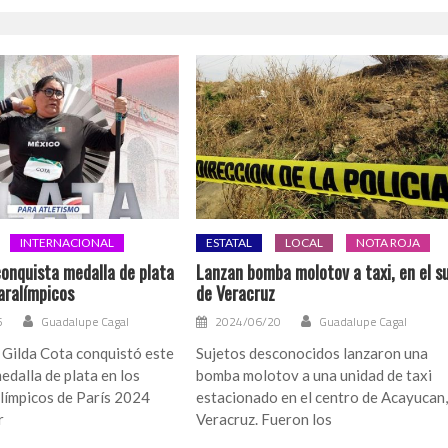
INTERNACIONAL
ESTATAL
LOCAL
NOTA ROJA
conquista medalla de plata
Lanzan bomba molotov a taxi, en el s
aralímpicos
de Veracruz
5
Guadalupe Cagal
2024/06/20
Guadalupe Cagal
 Gilda Cota conquistó este
Sujetos desconocidos lanzaron una
edalla de plata en los
bomba molotov a una unidad de taxi
límpicos de París 2024
estacionado en el centro de Acayucan
r
Veracruz. Fueron los