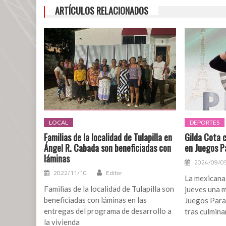
en
ARTÍCULOS RELACIONADOS
Egresados
del
Tecnm
han
logrado
obtener
vacantes
en
USA
LOCAL
DEPORTES
Familias de la localidad de Tulapilla en
Gilda Cota 
Ángel R. Cabada son beneficiadas con
en Juegos P
láminas
2024/09/0
2022/11/10
Editor
La mexicana
Familias de la localidad de Tulapilla son
jueves una m
beneficiadas con láminas en las
Juegos Para
entregas del programa de desarrollo a
tras culmina
la vivienda