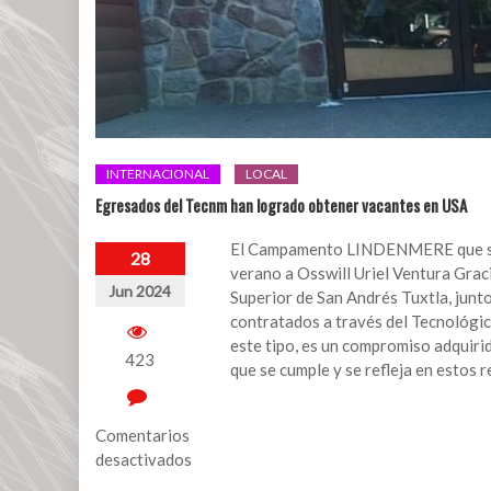
INTERNACIONAL
LOCAL
Egresados del Tecnm han logrado obtener vacantes en USA
El Campamento LINDENMERE que se e
28
verano a Osswill Uriel Ventura Grac
Jun 2024
Superior de San Andrés Tuxtla, junt
contratados a través del Tecnológic
este tipo, es un compromiso adquiri
423
que se cumple y se refleja en estos r
Comentarios
desactivados