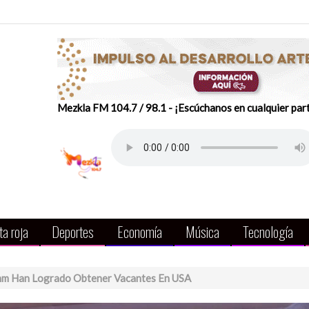
Mezkla FM 104.7 / 98.1 - ¡Escúchanos en cualquier par
a roja
Deportes
Economía
Música
Tecnología
nm Han Logrado Obtener Vacantes En USA