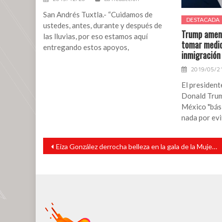
San Andrés Tuxtla.- “Cuidamos de
DESTACADA
ustedes, antes, durante y después de
Trump amena
las lluvias, por eso estamos aquí
tomar medid
entregando estos apoyos,
inmigración
2019/05/2
El president
Donald Trump
México "bás
nada por evi
Navegación
Eiza González derrocha belleza en la gala de la Mujer en el Festival de Cine de Venecia.
de
entradas