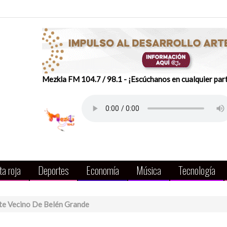
Mezkla FM 104.7 / 98.1 - ¡Escúchanos en cualquier par
a roja
Deportes
Economía
Música
Tecnología
te Vecino De Belén Grande