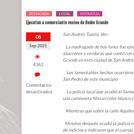
DESTACADA
LOCAL
NOTA ROJA
Ejecutan a comerciante vecino de Belén Grande
San Andrés Tuxtla, Ver.-
06
Sep 2021
La madrugada de hoy lunes fue ejec
abarrotes y verduras que contó con do
Grande en esta ciudad de San Andrés
4362
Los lamentables hechos ocurrieron s
San Pedro de este municipio
Comentarios
desactivados
La policía local que acudió al llamad
una camioneta Nissan color blanco y 
en
Ejecutan
Mientras que sobre la calle Aquiles 
a
comerciante
Minutos después acudió la policía min
vecino
de indicios e indicaron que el cuerp