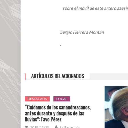
de
Belén
sobre el móvil de este artero asesi
Grande
Sergio Herrera Montán
.
ARTÍCULOS RELACIONADOS
DESTACADA
LOCAL
“Cuidamos de los sanandrescanos,
antes durante y después de las
lluvias”: Tavo Pérez
2019/12/20
La Redacción