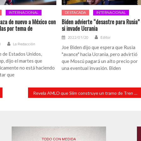
INTERNACIONAL
DESTACADA
INTERNACIONAL
za de nuevo a México con
Biden advierte “desastre para Rusia”
as por tema de
si invade Ucrania
2022/01/20
Editor
1
La Redacción
Joe Biden dijo que espera que Rusia
e de Estados Unidos,
"avance" hacia Ucrania, pero advirtió
, dijo el martes que
que Moscú pagará un alto precio por
icamente no está haciendo
una eventual invasión. Biden
tar que
Revela AMLO que Slim construye un tramo de Tren Maya