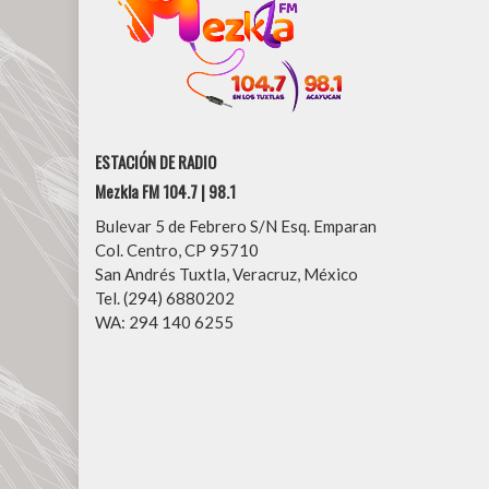
ESTACIÓN DE RADIO
Mezkla FM 104.7 | 98.1
Bulevar 5 de Febrero S/N Esq. Emparan
Col. Centro, CP 95710
San Andrés Tuxtla, Veracruz, México
Tel. (294) 6880202
WA: 294 140 6255