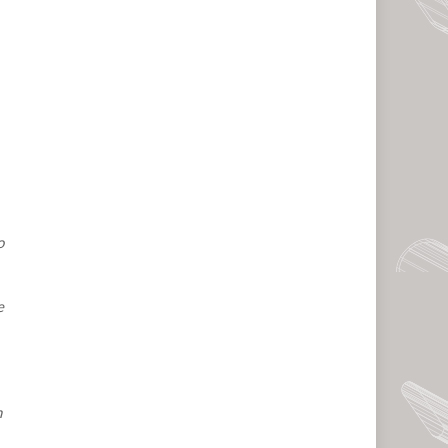
o
e
n