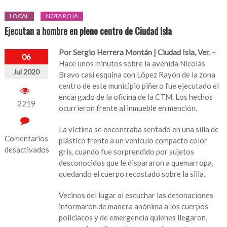
LOCAL
NOTA ROJA
Ejecutan a hombre en pleno centro de Ciudad Isla
Por Sergio Herrera Montán | Ciudad Isla, Ver. –
06
Hace unos minutos sobre la avenida Nicolás
Jul 2020
Bravo casi esquina con López Rayón de la zona
centro de este municipio piñero fue ejecutado el
encargado de la oficina de la CTM. Los hechos
2219
ocurrieron frente al inmueble en mención.
La victima se encontraba sentado en una silla de
Comentarios
plástico frente a un vehículo compacto color
desactivados
gris, cuando fue sorprendido por sujetos
desconocidos que le dispararon a quemarropa,
en
quedando el cuerpo recostado sobre la silla.
Ejecutan
a
Vecinos del lugar al escuchar las detonaciones
hombre
informaron de manera anónima a los cuerpos
en
policiacos y de emergencia quienes llegaron,
pleno