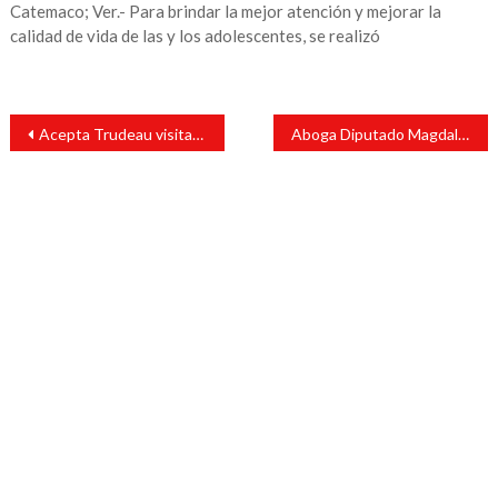
Catemaco; Ver.- Para brindar la mejor atención y mejorar la
calidad de vida de las y los adolescentes, se realizó
Navegación
Acepta Trudeau visitar México, anuncia López Obrador
Aboga Diputado Magdaleno Rosales Torres para que cesen y sancionen abusos policiacos.
de
entradas