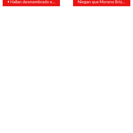
Hallan desmembrado en Playa Vicente
Niegan que Moreno Brizuela sea el próximo secretario de Gobierno
de
entradas