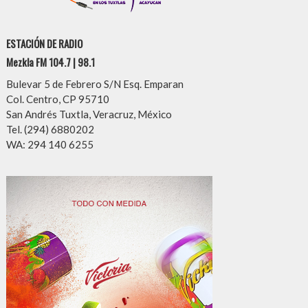
ESTACIÓN DE RADIO
Mezkla FM 104.7 | 98.1
Bulevar 5 de Febrero S/N Esq. Emparan
Col. Centro, CP 95710
San Andrés Tuxtla, Veracruz, México
Tel. (294) 6880202
WA: 294 140 6255