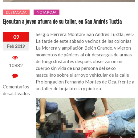
DESTACADA
NOTA ROJA
Ejecutan a joven afuera de su taller, en San Andrés Tuxtla
Sergio Herrera Montán/ San Andrés Tuxtla, Ver.-
09
La tarde de este sábado vecinos de las colonias
Feb 2019
La Morera y ampliación Belén Grande, vivieron
momentos de pánicos al oír descargas de armas
de fuego.Instantes después observaron un
10882
cuerpo sin vida de una persona del sexo
masculino sobre el arroyo vehicular de la calle
Prolongación Fernando Montes de Oca, frente a
Comentarios
un taller de hojalatería y pintura.
desactivados
en
Ejecutan
a
joven
afuera
de