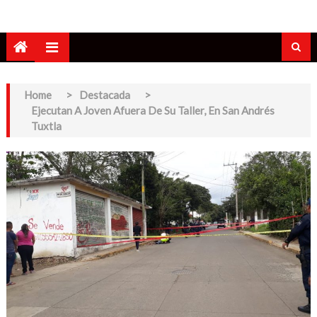
Home
>
Destacada
>
Ejecutan A Joven Afuera De Su Taller, En San Andrés
Tuxtla