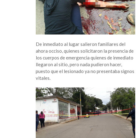
su
taller,
en
San
Andrés
Tuxtla
De inmediato al lugar salieron familiares del
ahora occiso, quienes solicitaron la presencia de
los cuerpos de emergencia quienes de inmediato
llegaron al sitio, pero nada pudieron hacer,
puesto que el lesionado ya no presentaba signos
vitales.