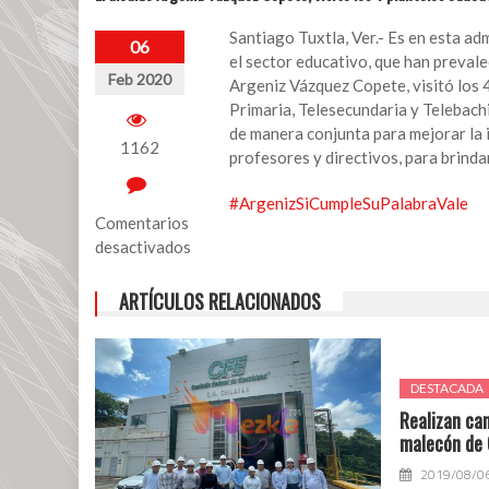
Santiago Tuxtla, Ver.- Es en esta a
06
el sector educativo, que han prevale
Feb 2020
Argeniz Vázquez Copete, visitó los 4
Primaria, Telesecundaria y Telebach
de manera conjunta para mejorar la i
1162
profesores y directivos, para brind
#
ArgenizSiCumpleSuPalabraVale
Comentarios
desactivados
en
ARTÍCULOS RELACIONADOS
El
alcalde
Argeniz
Vázquez
DESTACADA
Copete,
Realizan ca
visitó
malecón de
los
4
2019/08/0