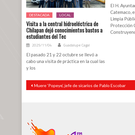
planteles
El H. Ayunta
educativos
Catemaco, en
DESTACADA
LOCAL
en
Limpia Públi
la
Visita a la central hidroeléctrica de
Protección C
Chilapan dejó conocimientos bastos a
localidad
Construyen
estudiantes del Tec
de
El
2025/11/04
Guadalupe Cagal
Morillo
El pasado 21 y 22 octubre se llevó a
cabo una visita de práctica en la cual las
y los
Navegación
Muere ‘Popeye’, jefe de sicarios de Pablo Escobar
de
entradas