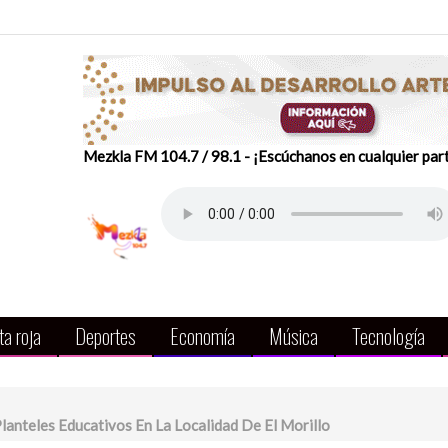
Mezkla FM 104.7 / 98.1 - ¡Escúchanos en cualquier par
a roja
Deportes
Economía
Música
Tecnología
Planteles Educativos En La Localidad De El Morillo