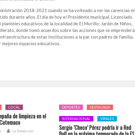
dministración 2018-2021 cuando se ha volteado a ver las carencias e
cido durante años. El día de hoy el Presidente municipal, Licenciado
 planteles educativos de la localidad de El Morillo: Jardín de Niños,
illerato, donde tomó acuerdos sobre las acciones que se emprender
nfraestructura de estas Instituciones a la par con padres de familia,
ar mejores espacios educativos.
LOCAL
DEPORTES
DESTACADA
mpaña de limpieza en el
INTERNACIONAL
VIRALES
 Catemaco
Sergio ‘Checo’ Pérez podría ir a Red
6
La Redacción
Bull en la próxima temporada de la F1