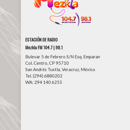
ESTACIÓN DE RADIO
Mezkla FM 104.7 | 98.1
Bulevar 5 de Febrero S/N Esq. Emparan
Col. Centro, CP 95710
San Andrés Tuxtla, Veracruz, México
Tel. (294) 6880202
WA: 294 140 6255