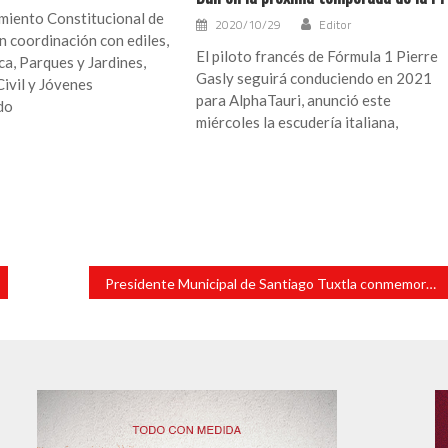
miento Constitucional de
2020/10/29
Editor
 coordinación con ediles,
El piloto francés de Fórmula 1 Pierre
ca, Parques y Jardines,
Gasly seguirá conduciendo en 2021
ivil y Jóvenes
para AlphaTauri, anunció este
do
miércoles la escudería italiana,
Presidente Municipal de Santiago Tuxtla conmemoró el CIII Aniversario de la Promulgación de la Constitución Política