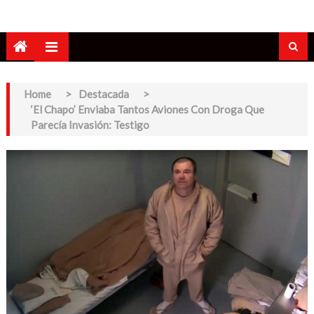
Home
>
Destacada
>
‘El Chapo’ Enviaba Tantos Aviones Con Droga Que
Parecía Invasión: Testigo