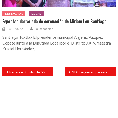
DESTACADA
LOCAL
Espectacular velada de coronación de Miriam I en Santiago
2019/07/23
La Redacción
Santiago Tuxtla.- El presidente municipal Argeniz Vázquez
Copete junto a la Diputada Local por el Distrito XXIV, maestra
Kristel Hernández,
Navegación
Revela extitular de SSP desvío de recursos de Yunes para simular de recuperar de bienes
CNDH sugiere que se analice 114 muestras para determinar si son de los 43
de
entradas