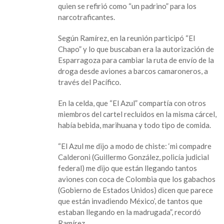
quien se refirió como “un padrino” para los
aviones
narcotraficantes.
con
droga
Según Ramírez, en la reunión participó “El
que
Chapo” y lo que buscaban era la autorización de
parecía
Esparragoza para cambiar la ruta de envío de la
invasión:
droga desde aviones a barcos camaroneros, a
testigo
través del Pacífico.
En la celda, que “El Azul” compartía con otros
miembros del cartel recluidos en la misma cárcel,
había bebida, marihuana y todo tipo de comida.
“El Azul me dijo a modo de chiste: ‘mi compadre
Calderoni (Guillermo González, policía judicial
federal) me dijo que están llegando tantos
aviones con coca de Colombia que los gabachos
(Gobierno de Estados Unidos) dicen que parece
que están invadiendo México’, de tantos que
estaban llegando en la madrugada”, recordó
Ramírez.