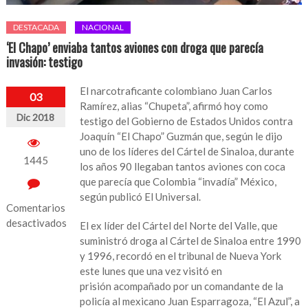
DESTACADA
NACIONAL
‘El Chapo’ enviaba tantos aviones con droga que parecía
invasión: testigo
El narcotraficante colombiano Juan Carlos
03
Ramírez, alias “Chupeta”, afirmó hoy como
Dic 2018
testigo del Gobierno de Estados Unidos contra
Joaquín “El Chapo” Guzmán que, según le dijo
uno de los líderes del Cártel de Sinaloa, durante
1445
los años 90 llegaban tantos aviones con coca
que parecía que Colombia “invadía” México,
según publicó El Universal.
Comentarios
desactivados
El ex líder del Cártel del Norte del Valle, que
suministró droga al Cártel de Sinaloa entre 1990
en
y 1996, recordó en el tribunal de Nueva York
‘El
este lunes que una vez visitó en
Chapo’
prisión acompañado por un comandante de la
enviaba
policía al mexicano Juan Esparragoza, “El Azul”, a
tantos