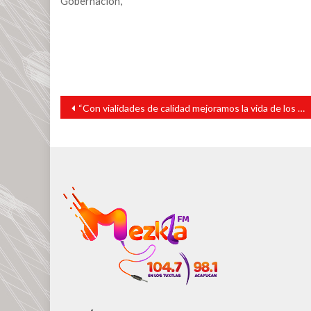
Gobernación,
Navegación
“Con vialidades de calidad mejoramos la vida de los sanandrescanos”: Tavo Pérez
de
entradas