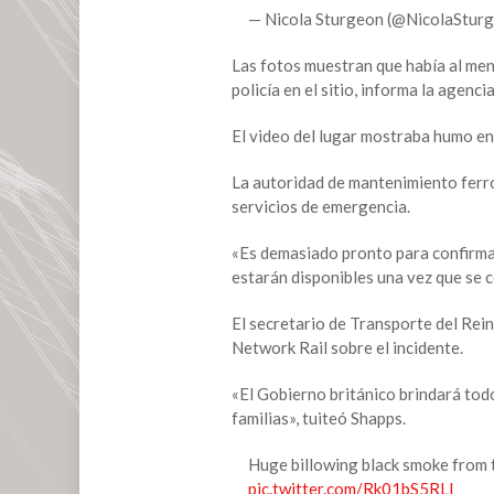
Escocia
— Nicola Sturgeon (@NicolaStur
es
«extremadamente
Las fotos muestran que había al men
grave»,
policía en el sitio, informa la agenc
advierte
la
El video del lugar mostraba humo en
primera
ministra
La autoridad de mantenimiento ferro
servicios de emergencia.
«Es demasiado pronto para confirmar
estarán disponibles una vez que se co
El secretario de Transporte del Rei
Network Rail sobre el incidente.
«El Gobierno británico brindará tod
familias», tuiteó Shapps.
Huge billowing black smoke from t
pic.twitter.com/Rk01bS5RLI