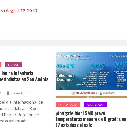
rv)
August 12, 2020
LOCAL
llón de Infantería
periodistas en San Andrés
2
La Redacción
el día internacional de
DESTACADA
NACIONAL
ue se celebra el 8 de
¡Abrígate bien! SMN prevé
el Primer Batallón de
temperaturas menores a 0 grados en
destacamentado
17 estados del país