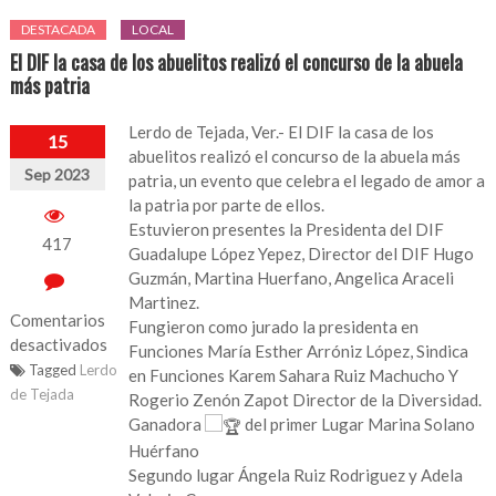
DESTACADA
LOCAL
El DIF la casa de los abuelitos realizó el concurso de la abuela
más patria
Lerdo de Tejada, Ver.- El DIF la casa de los
15
abuelitos realizó el concurso de la abuela más
Sep 2023
patria, un evento que celebra el legado de amor a
la patria por parte de ellos.
Estuvieron presentes la Presidenta del DIF
417
Guadalupe López Yepez, Director del DIF Hugo
Guzmán, Martina Huerfano, Angelica Araceli
Martinez.
Comentarios
Fungieron como jurado la presidenta en
desactivados
Funciones María Esther Arróniz López, Sindica
Tagged
Lerdo
en Funciones Karem Sahara Ruiz Machucho Y
en
de Tejada
Rogerio Zenón Zapot Director de la Diversidad.
El
Ganadora
del primer Lugar Marina Solano
DIF
Huérfano
la
Segundo lugar Ángela Ruiz Rodriguez y Adela
casa