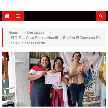
Home
>
Destacada
>
El DIF La Casa De Los Abuelitos Realizó El Concurso De
La Abuela Más Patria