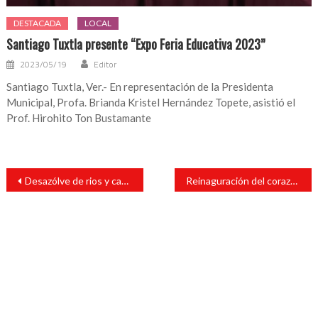
DESTACADA
LOCAL
Santiago Tuxtla presente “Expo Feria Educativa 2023”
2023/05/19
Editor
Santiago Tuxtla, Ver.- En representación de la Presidenta
Municipal, Profa. Brianda Kristel Hernández Topete, asistió el
Prof. Hirohito Ton Bustamante
Navegación
Desazólve de rios y causes en la Loc. El Progreso de Majahual
Reinaguración del corazón contenedor en sus 4 años de estar generando una luz de esperanza a familias que tienen niños con cáncer
de
entradas