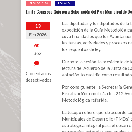
DESTACADA
ESTATAL
Emite Congreso Guía para Elaboración del Plan Municipal de De
Las diputadas y los diputados de l
13
expedición de la Guía Metodológica
Feb 2026
cuya finalidad es que los Ayuntamie
las tareas, actividades y procesos 
los requisitos de ley.
362
Durante la sesión, la presidenta de
lectura del Acuerdo de la Junta de C
Comentarios
votación, lo cual dio como resultado
desactivados
Por consiguiente, la Secretaría Gene
en
Fiscalización, remitirá a los 212 Ay
Emite
Metodológica referida.
Congreso
Guía
La Jucopo refiere que, de acuerdo co
para
Municipales de Desarrollo (PMDs) de
Elaboración
estratégica integral para el desarro
del
estrategias estatales, nacionales e 