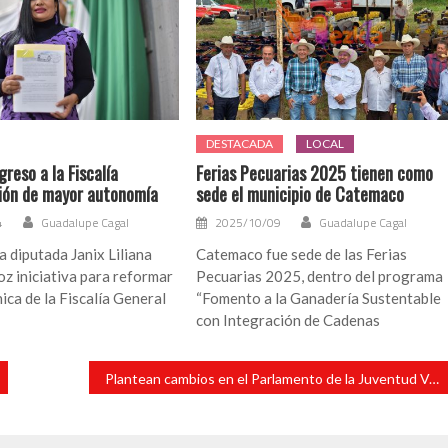
DESTACADA
LOCAL
reso a la Fiscalía
Ferias Pecuarias 2025 tienen como
ión de mayor autonomía
sede el municipio de Catemaco
4
Guadalupe Cagal
2025/10/09
Guadalupe Cagal
a diputada Janix Liliana
Catemaco fue sede de las Ferias
z iniciativa para reformar
Pecuarias 2025, dentro del programa
ica de la Fiscalía General
“Fomento a la Ganadería Sustentable
con Integración de Cadenas
Plantean cambios en el Parlamento de la Juventud Veracruzana