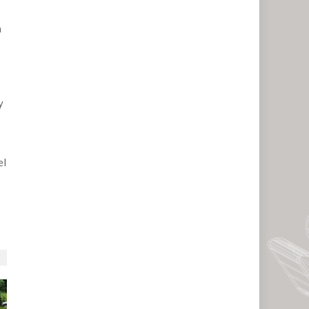
a
y
el