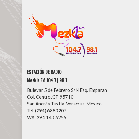
ESTACIÓN DE RADIO
Mezkla FM 104.7 | 98.1
Bulevar 5 de Febrero S/N Esq. Emparan
Col. Centro, CP 95710
San Andrés Tuxtla, Veracruz, México
Tel. (294) 6880202
WA: 294 140 6255