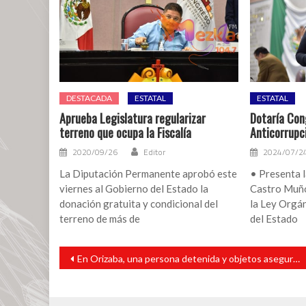
DESTACADA
ESTATAL
ESTATAL
Aprueba Legislatura regularizar
Dotaría Cong
terreno que ocupa la Fiscalía
Anticorrupc
2020/09/26
Editor
2024/07/2
La Diputación Permanente aprobó este
• Presenta l
viernes al Gobierno del Estado la
Castro Muño
donación gratuita y condicional del
la Ley Orgán
terreno de más de
del Estado
Navegación
En Orizaba, una persona detenida y objetos asegurados en operativo de cateo con fuerzas federales y estatales
de
entradas