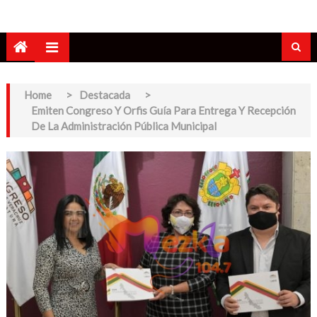
Home
>
Destacada
>
Emiten Congreso Y Orfis Guía Para Entrega Y Recepción
De La Administración Pública Municipal