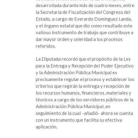
y
desarrollada durante más de cuatro meses, entre
Orfis
la Secretaría de Fiscalización del Congreso del
guía
Estado, a cargo de Everardo Domínguez Landa,
para
y el órgano estatal que dio como resultado este
entrega
valioso instrumento de trabajo que contribuye a
y
dar mayor orden y celeridad a los procesos
recepción
referidos.
de
la
La Diputada recordó que el propósito de la Ley
administración
para la Entrega y Recepción del Poder Ejecutivo
pública
y la Administración Pública Municipal es
municipal
precisamente regular el proceso y establecer los
criterios que regirán la entrega y recepción de
los recursos humanos, financieros, materiales y
técnicos a cargo de los servidores públicos de la
Administración Pública Municipal, en
seguimiento de la cual –añadió- ahora se cuenta
con un instrumento que facilita su efectiva
aplicación.