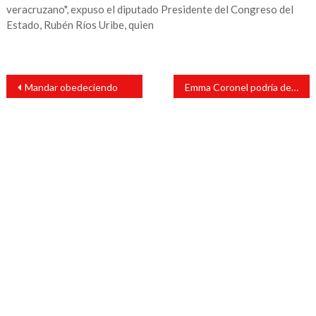
veracruzano", expuso el diputado Presidente del Congreso del
Estado, Rubén Ríos Uribe, quien
Navegación
Mandar obedeciendo
Emma Coronel podría declararse culpable esta semana
de
entradas