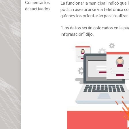
Comentarios
La funcionaria municipal indicó que 
desactivados
podrán asesorarse vía telefónica con
quienes los orientarán para realizar 
en
Pre
“Los datos serán colocados en la pue
inscripciones
información” dijo.
a
educación
básica
serán
en
línea