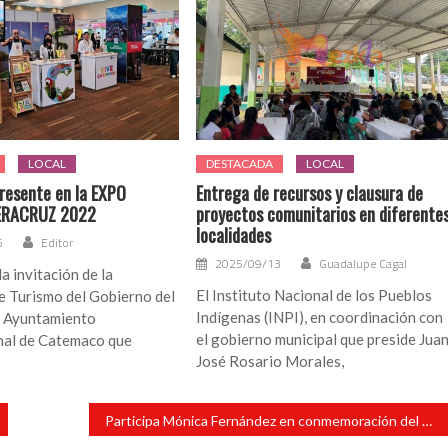
LOCAL
DESTACADA
LOCAL
esente en la EXPO
Entrega de recursos y clausura de
ERACRUZ 2022
proyectos comunitarios en diferente
localidades
5
Editor
2025/09/13
Guadalupe Cagal
a invitación de la
El Instituto Nacional de los Pueblos
e Turismo del Gobierno del
Indígenas (INPI), en coordinación con
. Ayuntamiento
el gobierno municipal que preside Jua
nal de Catemaco que
José Rosario Morales,
Participa Mónica Fernández en conmemoración del Día del Holocausto