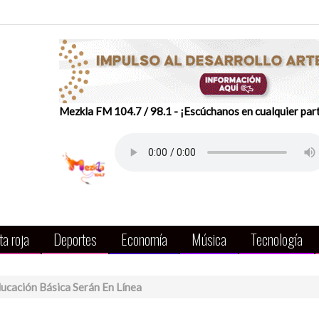
Mezkla FM 104.7 / 98.1 - ¡Escúchanos en cualquier par
a roja
Deportes
Economía
Música
Tecnología
ducación Básica Serán En Línea