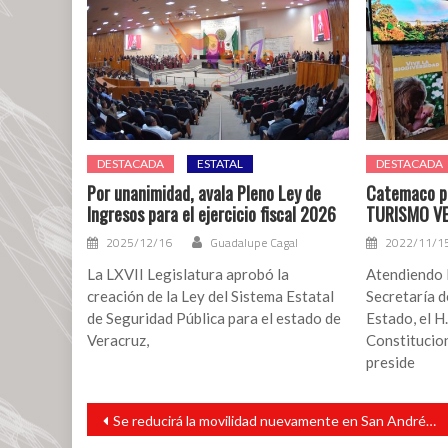
DESTACADA
ESTATAL
DESTACADA
Por unanimidad, avala Pleno Ley de
Catemaco pr
Ingresos para el ejercicio fiscal 2026
TURISMO V
2025/12/16
Guadalupe Cagal
2022/11/1
La LXVII Legislatura aprobó la
Atendiendo l
creación de la Ley del Sistema Estatal
Secretaría d
de Seguridad Pública para el estado de
Estado, el H
Veracruz,
Constitucio
preside
Navegación
Se reducirá la movilidad nuevamente en San Andrés Tuxtla este fin de semana
de
entradas