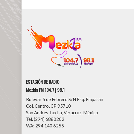
ESTACIÓN DE RADIO
Mezkla FM 104.7 | 98.1
Bulevar 5 de Febrero S/N Esq. Emparan
Col. Centro, CP 95710
San Andrés Tuxtla, Veracruz, México
Tel. (294) 6880202
WA: 294 140 6255