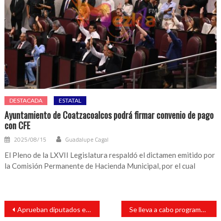
DESTACADA
ESTATAL
Ayuntamiento de Coatzacoalcos podrá firmar convenio de pago
con CFE
2025/08/15
Guadalupe Cagal
El Pleno de la LXVII Legislatura respaldó el dictamen emitido por
la Comisión Permanente de Hacienda Municipal, por el cual
Navegación
Aprueban diputados en lo general Ley de Industria Eléctrica
Se lleva a cabo programa de bacheo en San Andrés Tuxtla
de
entradas