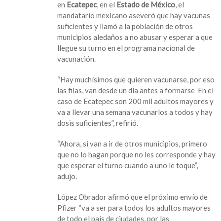
en
Ecatepec
, en el
Estado de México
, el
mayores,
mandatario mexicano aseveró que hay vacunas
asegura
suficientes y llamó a la población de otros
AMLO
municipios aledaños a no abusar y esperar a que
llegue su turno en el programa nacional de
vacunación.
“Hay muchísimos que quieren vacunarse, por eso
las filas, van desde un día antes a formarse En el
caso de Ecatepec son 200 mil adultos mayores y
va a llevar una semana vacunarlos a todos y hay
dosis suficientes”, refirió.
“Ahora, si van a ir de otros municipios, primero
que no lo hagan porque no les corresponde y hay
que esperar el turno cuando a uno le toque”,
adujo.
López Obrador afirmó que el próximo envío de
Pfizer “va a ser para todos los adultos mayores
de todo el país de ciudades, por las