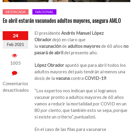
DESTACADA
NACIONAL
En abril estarán vacunados adultos mayores, asegura AMLO
El presidente
Andrés Manuel López
24
Obrador
dejó en claro que
Feb 2021
la
vacunación
de
adultos mayores
de 60 años
no
pasará de abril
del presente año.
1005
López Obrador
apuntó que para abril todos los
adultos mayores del país tendrán al menos una
dosis de la
vacuna
contra
COVID-19
.
Comentarios
desactivados
“Los expertos nos indican que si logramos
vacunar pronto a adultos mayores de 60 años
en
vamos a reducir la mortalidad por COVID en un
En
80 por ciento, que también esto se sepa, porque
abril
sí existe un criterio”, puntualizó.
estarán
vacunados
En el caso de las filas para vacunarse
adultos