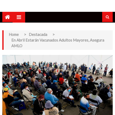
Home
>
Destacada
>
En Abril Estarán Vacunados Adultos Mayores, Asegura
AMLO