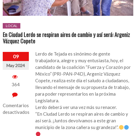
LOCAL
En Ciudad Lerdo se respiran aires de cambio y así será: Argeniz
Vázquez Copete
Lerdo de Tejada es sinónimo de gente
09
trabajadora, alegre y muy entusiasta, hoy, el
May 2024
candidato de la coalición “Fuerza y Corazón por
México” (PRI-PAN-P4D), Argeniz Vázquez
Copete, realiza este día el saludo a ciudadanos,
364
llevando el mensaje de su propuesta de trabajo,
para poder representarlos en la próxima
Legislatura.
Comentarios
Lerdo deberá ver una vez más su renacer.
desactivados
“En Ciudad Lerdo se respiran aires de cambio y
así será. ¡Juntos devolvamos a este gran
en
municipio de la zona cañera su grandeza!”.
En
Ciudad