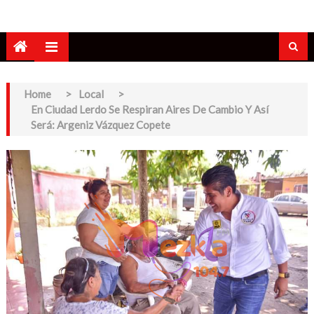
Home
>
Local
>
En Ciudad Lerdo Se Respiran Aires De Cambio Y Así
Será: Argeniz Vázquez Copete