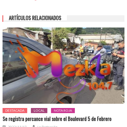
Lerdo
se
ARTÍCULOS RELACIONADOS
respiran
aires
de
cambio
y
así
será:
Argeniz
Vázquez
Copete
DESTACADA
LOCAL
NOTA ROJA
Se registra percance vial sobre el Boulevard 5 de Febrero
2022/11/17
La Redacción