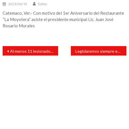
2023/06/19
Editor
Catemaco, Ver.- Con motivo del 1er Aniversario del Restaurante
“La Moyotera” asiste el presidente municipal Lic. Juan José
Rosario Morales
Navegación
Al menos 11 lesionados tras la salida de pista de un avión
Legislaremos siempre en beneficio del bienestar de todas y todos los mexicanos: Claudia Tello
de
entradas