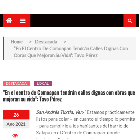
Home
>
Destacada
>
“En El Centro De Comoapan Tendrán Calles Dignas Con
Obras Que Mejoran Su Vida”: Tavo Pérez
DESTACADA
LOCAL
“En el centro de Comoapan tendrán calles dignas con obras que
mejoran su vida”: Tavo Pérez
San Andrés Tuxtla, Ver.-
“Estamos prácticamente
26
listos para colar – en cuanto el tiempo lo permita
Ago 2021
– para cumplirle a los habitantes del barrio de
Xalapa en el Centro de Comoapan, donde