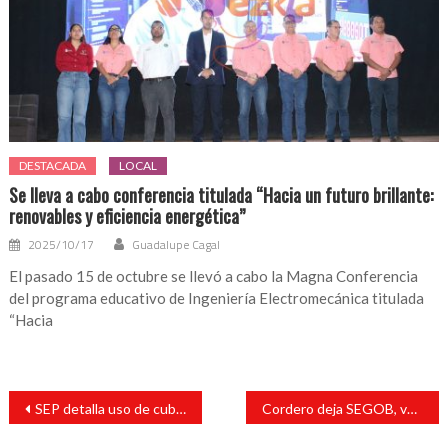
DESTACADA
LOCAL
Se lleva a cabo conferencia titulada “Hacia un futuro brillante:
renovables y eficiencia energética”
2025/10/17
Guadalupe Cagal
El pasado 15 de octubre se llevó a cabo la Magna Conferencia
del programa educativo de Ingeniería Electromecánica titulada
“Hacia
Navegación
SEP detalla uso de cubrebocas en el regreso a las aulas
Cordero deja SEGOB, vuelve al Senado
de
entradas