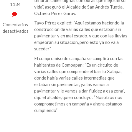
tendrán calles dignas con obras que mejoran su
1134
vida”, aseguró el Alcalde de San Andrés Tuxtla,
Octavio Pérez Garay.
Tavo Pérez explicó: “Aquí estamos haciendo la
Comentarios
construcción de varias calles que estaban sin
desactivados
pavimentar y en mal estado, y que con las lluvias
en
empeoran su situación, pero esto ya no va a
“En
suceder”
el
El compromiso de campaña se cumplirá con las
centro
habitantes de Comoapan: “Es un circuito de
de
varias calles que comprende el barrio Xalapa,
Comoapan
donde había varias calles intermedias que
tendrán
estaban sin pavimentar, ya las vamos a
calles
pavimentar y le vamos a dar fluidez a esa zona”,
dignas
dijo el alcalde, quien concluyó: “Nosotros nos
con
comprometimos en campaña y ahora estamos
obras
cumpliendo”
que
mejoran
su
vida”: