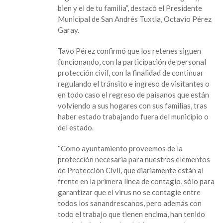
bien y el de tu familia”, destacó el Presidente
la
Municipal de San Andrés Tuxtla, Octavio Pérez
lucha
Garay.
contra
el
Tavo Pérez confirmó que los retenes siguen
Covid-
funcionando, con la participación de personal
19
protección civil, con la finalidad de continuar
e
regulando el tránsito e ingreso de visitantes o
incendios
en todo caso el regreso de paisanos que están
forestales,
volviendo a sus hogares con sus familias, tras
Protección
haber estado trabajando fuera del municipio o
Civil
del estado.
Municipal
trabaja
“Como ayuntamiento proveemos de la
sin
protección necesaria para nuestros elementos
descanso”:
de Protección Civil, que diariamente están al
Tavo
frente en la primera línea de contagio, sólo para
Pérez
garantizar que el virus no se contagie entre
todos los sanandrescanos, pero además con
todo el trabajo que tienen encima, han tenido