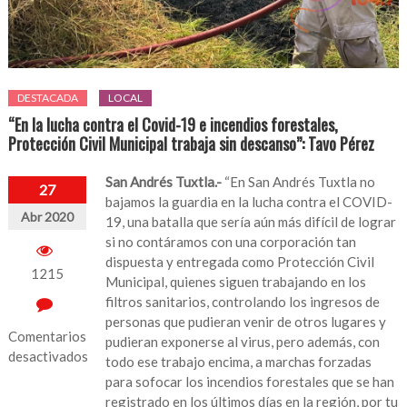
DESTACADA
LOCAL
“En la lucha contra el Covid-19 e incendios forestales,
Protección Civil Municipal trabaja sin descanso”: Tavo Pérez
San Andrés Tuxtla.-
“En San Andrés Tuxtla no
27
bajamos la guardia en la lucha contra el COVID-
Abr 2020
19, una batalla que sería aún más difícil de lograr
si no contáramos con una corporación tan
dispuesta y entregada como Protección Civil
1215
Municipal, quienes siguen trabajando en los
filtros sanitarios, controlando los ingresos de
personas que pudieran venir de otros lugares y
Comentarios
pudieran exponerse al virus, pero además, con
desactivados
todo ese trabajo encima, a marchas forzadas
para sofocar los incendios forestales que se han
en
registrado en los últimos días en la región, por tu
“En