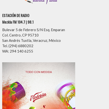
ESTACIÓN DE RADIO
Mezkla FM 104.7 | 98.1
Bulevar 5 de Febrero S/N Esq. Emparan
Col. Centro, CP 95710
San Andrés Tuxtla, Veracruz, México
Tel. (294) 6880202
WA: 294 140 6255