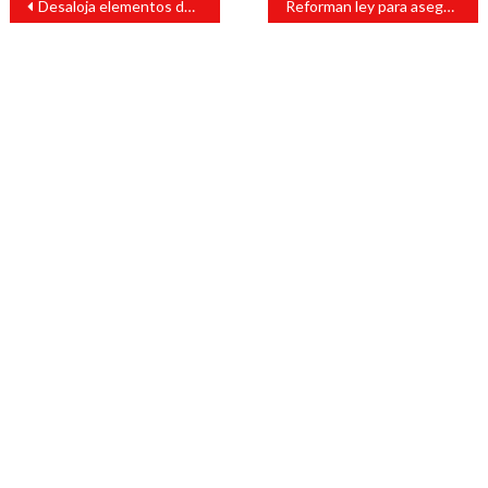
Desaloja elementos de la Policía Estatal a Habitantes del Fraccionamiento Los Arcos
Reforman ley para asegurar participación política de las mujeres
de
entradas