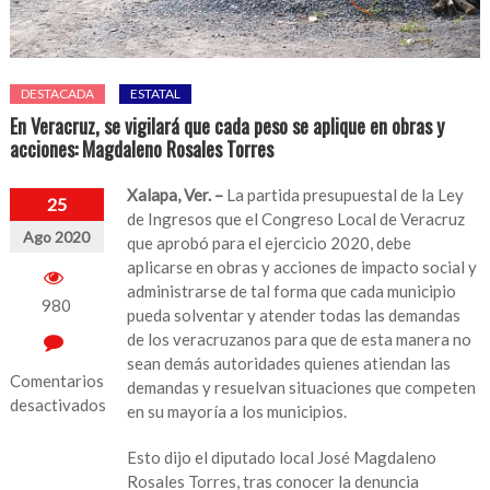
DESTACADA
ESTATAL
En Veracruz, se vigilará que cada peso se aplique en obras y
acciones: Magdaleno Rosales Torres
Xalapa, Ver. –
La partida presupuestal de la Ley
25
de Ingresos que el Congreso Local de Veracruz
Ago 2020
que aprobó para el ejercicio 2020, debe
aplicarse en obras y acciones de impacto social y
administrarse de tal forma que cada municipio
980
pueda solventar y atender todas las demandas
de los veracruzanos para que de esta manera no
sean demás autoridades quienes atiendan las
Comentarios
demandas y resuelvan situaciones que competen
desactivados
en su mayoría a los municipios.
en
Esto dijo el diputado local José Magdaleno
En
Rosales Torres, tras conocer la denuncia
Veracruz,