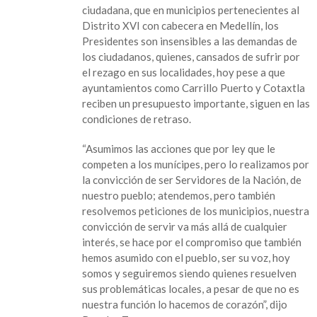
ciudadana, que en municipios pertenecientes al
se
Distrito XVI con cabecera en Medellín, los
vigilará
Presidentes son insensibles a las demandas de
que
los ciudadanos, quienes, cansados de sufrir por
cada
el rezago en sus localidades, hoy pese a que
peso
ayuntamientos como Carrillo Puerto y Cotaxtla
se
reciben un presupuesto importante, siguen en las
aplique
condiciones de retraso.
en
obras
“Asumimos las acciones que por ley que le
y
competen a los munícipes, pero lo realizamos por
acciones:
la convicción de ser Servidores de la Nación, de
Magdaleno
nuestro pueblo; atendemos, pero también
Rosales
resolvemos peticiones de los municipios, nuestra
Torres
convicción de servir va más allá de cualquier
interés, se hace por el compromiso que también
hemos asumido con el pueblo, ser su voz, hoy
somos y seguiremos siendo quienes resuelven
sus problemáticas locales, a pesar de que no es
nuestra función lo hacemos de corazón”, dijo