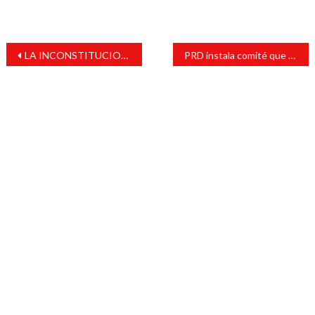
Navegación
LA INCONSTITUCIONALIDAD DE LOS ACTOS DE LA UIF Y LA LEGITIMIDAD DE LOS NEGOCIOS DE ANTORCHA.
PRD instala comité que denunciará posibles actos de corrupción al interior de la administración estatal
de
entradas