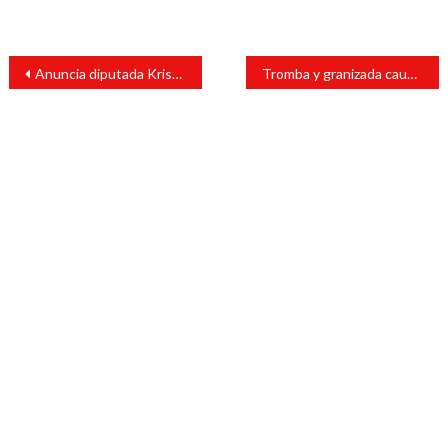
Navegación
Anuncia diputada Kristel Hernández construcción del Puente de Río Grande en Santiago Tuxtla
Tromba y granizada causan severas inundaciones en Nuevo Laredo
de
entradas