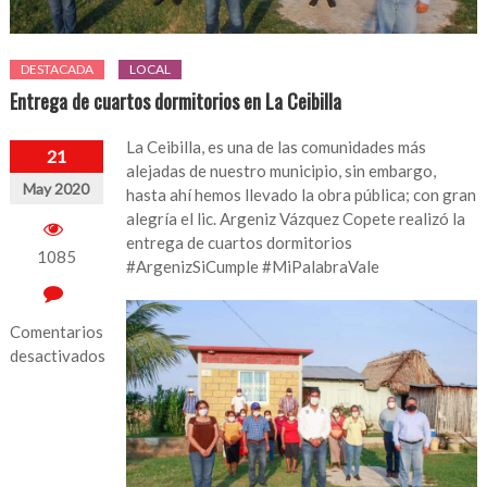
DESTACADA
LOCAL
Entrega de cuartos dormitorios en La Ceibilla
La Ceibilla, es una de las comunidades más
21
alejadas de nuestro municipio, sin embargo,
May 2020
hasta ahí hemos llevado la obra pública; con gran
alegría el lic. Argeniz Vázquez Copete realizó la
entrega de cuartos dormitorios
1085
#ArgenizSiCumple #MiPalabraVale
Comentarios
desactivados
en
Entrega
de
cuartos
dormitorios