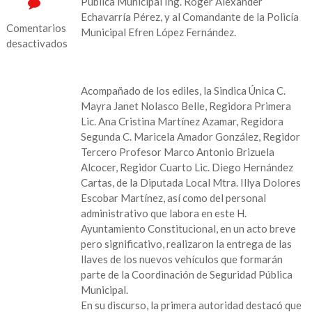
Pública Municipal Ing. Roger Alexander
Echavarría Pérez, y al Comandante de la Policía
Comentarios
Municipal Efren López Fernández.
desactivados
en
Entrega
Acompañado de los ediles, la Sindica Única C.
oficial
Mayra Janet Nolasco Belle, Regidora Primera
de
Lic. Ana Cristina Martínez Azamar, Regidora
3
Segunda C. Maricela Amador González, Regidor
patrullas
Tercero Profesor Marco Antonio Brizuela
en
Alcocer, Regidor Cuarto Lic. Diego Hernández
Catemaco
Cartas, de la Diputada Local Mtra. Illya Dolores
Escobar Martínez, así como del personal
administrativo que labora en este H.
Ayuntamiento Constitucional, en un acto breve
pero significativo, realizaron la entrega de las
llaves de los nuevos vehículos que formarán
parte de la Coordinación de Seguridad Pública
Municipal.
En su discurso, la primera autoridad destacó que