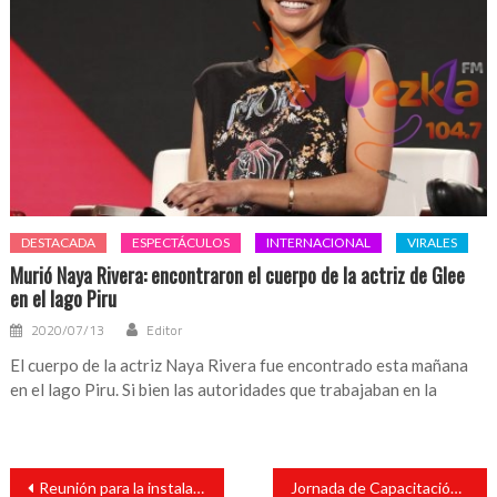
DESTACADA
ESPECTÁCULOS
INTERNACIONAL
VIRALES
Murió Naya Rivera: encontraron el cuerpo de la actriz de Glee
en el lago Piru
2020/07/13
Editor
El cuerpo de la actriz Naya Rivera fue encontrado esta mañana
en el lago Piru. Si bien las autoridades que trabajaban en la
Navegación
Reunión para la instalación del Comité Municipal de Salud en la sala de Cabildo de Catemaco
Jornada de Capacitación para el Control Interno y la Vigilancia de la Hacienda Pública para el Desarrollo Municipal
de